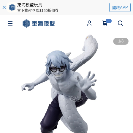
東海模型玩具
開啟APP
首下載APP 贈$150折價券
0
1
/
8