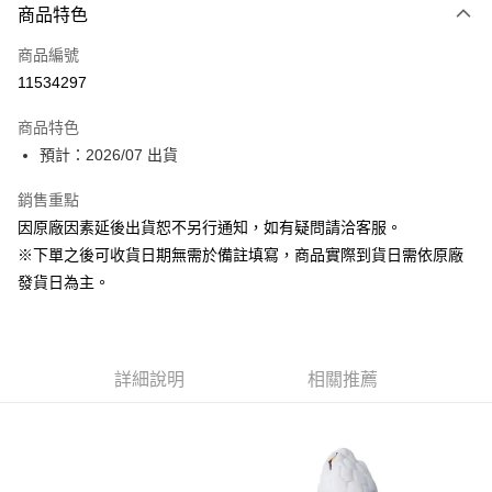
商品特色
信用卡一次付款
商品編號
超商取貨付款
11534297
Apple Pay
商品特色
大哥付你分期
預計：2026/07 出貨
相關說明
銷售重點
【大哥付你分期使用說明】
ATM付款
1.本服務由台灣大哥大提供，台灣大哥大用戶可立即使用無須另外申請。
因原廠因素延後出貨恕不另行通知，如有疑問請洽客服。
2.付款方式選擇「大哥付你分期」，訂單成立後會自動跳轉到大哥付的交易
※下單之後可收貨日期無需於備註填寫，商品實際到貨日需依原廠
流程，驗證手機門號後，選擇欲分期的期數、繳款截止日，確認付款後即完
運送方式
成交易。
發貨日為主。
3.實際核准額度、可分期數及費用金額請依後續交易確認頁面所載為準。
預購-全家取貨付款(舊)
4.訂單成立30分鐘內，如未前往確認交易或遇審核未通過，訂單將自動取
每筆NT$90，滿NT$3,000(含以上)免運費
消。如遇「轉專審核」未通過狀況，表示未達大哥付你分期系統評分，恕無
法說明評估內容。
預購-付款後全家取貨(舊)
詳細說明
相關推薦
【繳款方式說明】
1.分期款項不併入電信帳單，「大哥付你分期」於每月結算日後寄送繳費提
每筆NT$90，滿NT$3,000(含以上)免運費
醒簡訊。
2.透過簡訊連結打開帳單後，可選擇「超商條碼／台灣大直營門市／銀行轉
預購-7-11取貨付款(舊)
帳／街口支付／iPASS MONEY」等通路繳費。
每筆NT$90，滿NT$3,000(含以上)免運費