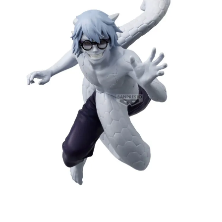
【注意事項】
預購-付款後7-11取貨(舊)
1.本服務係由「台灣大哥大股份有限公司」（以下簡稱本公司）所提供，讓
用戶於交易時，得透過本服務購買商品或服務，並由商店將買賣／分期付款
每筆NT$90，滿NT$3,000(含以上)免運費
買賣價金債權讓與本公司後，依約使用本公司帳單繳交帳款。
2.基於同意付款使用「大哥付你分期」之契約關係目的，商店將以您的個人
預購-宅配(舊)
資料（包含姓名、電話或地址）提供予台灣大哥大進項蒐集、處理及利用，
由本公司與您本人進行分期帳單所需資料之確認、核對及更正。
每筆NT$120，滿NT$3,000(含以上)免運費
3.完整用戶服務條款，請詳閱以下連結：
https://oppay.tw/userRule
預購-宅配(離島)(舊)
每筆NT$160，滿NT$3,000(含以上)免運費
東海門市自取，需自備購物袋取貨唷。
免運費