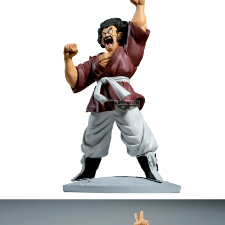
【注意事項】
預購-付款後7-11取貨(舊)
1.本服務係由「台灣大哥大股份有限公司」（以下簡稱本公司）所提供，讓
用戶於交易時，得透過本服務購買商品或服務，並由商店將買賣／分期付款
每筆NT$90，滿NT$3,000(含以上)免運費
買賣價金債權讓與本公司後，依約使用本公司帳單繳交帳款。
2.基於同意付款使用「大哥付你分期」之契約關係目的，商店將以您的個人
預購-宅配(舊)
資料（包含姓名、電話或地址）提供予台灣大哥大進項蒐集、處理及利用，
由本公司與您本人進行分期帳單所需資料之確認、核對及更正。
每筆NT$120，滿NT$3,000(含以上)免運費
3.完整用戶服務條款，請詳閱以下連結：
https://oppay.tw/userRule
預購-宅配(離島)(舊)
每筆NT$160，滿NT$3,000(含以上)免運費
東海門市自取，需自備購物袋取貨唷。
免運費