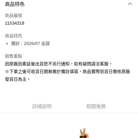
商品特色
信用卡一次付款
商品編號
超商取貨付款
11534318
Apple Pay
商品特色
大哥付你分期
預計：2026/07 出貨
相關說明
銷售重點
【大哥付你分期使用說明】
ATM付款
1.本服務由台灣大哥大提供，台灣大哥大用戶可立即使用無須另外申請。
因原廠因素延後出貨恕不另行通知，如有疑問請洽客服。
2.付款方式選擇「大哥付你分期」，訂單成立後會自動跳轉到大哥付的交易
※下單之後可收貨日期無需於備註填寫，商品實際到貨日需依原廠
流程，驗證手機門號後，選擇欲分期的期數、繳款截止日，確認付款後即完
運送方式
成交易。
發貨日為主。
3.實際核准額度、可分期數及費用金額請依後續交易確認頁面所載為準。
預購-全家取貨付款(舊)
4.訂單成立30分鐘內，如未前往確認交易或遇審核未通過，訂單將自動取
每筆NT$90，滿NT$3,000(含以上)免運費
消。如遇「轉專審核」未通過狀況，表示未達大哥付你分期系統評分，恕無
法說明評估內容。
預購-付款後全家取貨(舊)
詳細說明
相關推薦
【繳款方式說明】
1.分期款項不併入電信帳單，「大哥付你分期」於每月結算日後寄送繳費提
每筆NT$90，滿NT$3,000(含以上)免運費
醒簡訊。
2.透過簡訊連結打開帳單後，可選擇「超商條碼／台灣大直營門市／銀行轉
預購-7-11取貨付款(舊)
帳／街口支付／iPASS MONEY」等通路繳費。
每筆NT$90，滿NT$3,000(含以上)免運費