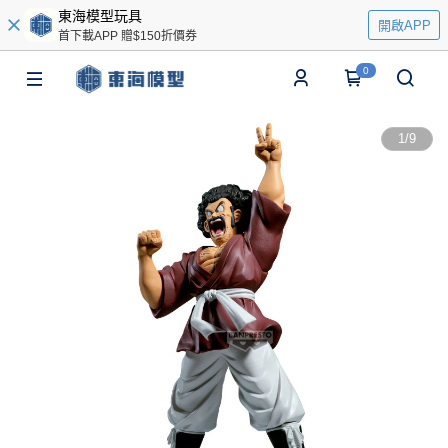
東海模型玩具
開啟APP
首下載APP 贈$150折價券
0
1
/
9