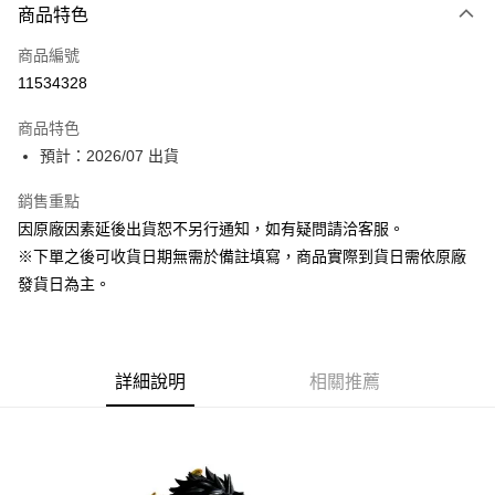
商品特色
信用卡一次付款
商品編號
超商取貨付款
11534328
Apple Pay
商品特色
大哥付你分期
預計：2026/07 出貨
相關說明
銷售重點
【大哥付你分期使用說明】
ATM付款
1.本服務由台灣大哥大提供，台灣大哥大用戶可立即使用無須另外申請。
因原廠因素延後出貨恕不另行通知，如有疑問請洽客服。
2.付款方式選擇「大哥付你分期」，訂單成立後會自動跳轉到大哥付的交易
※下單之後可收貨日期無需於備註填寫，商品實際到貨日需依原廠
流程，驗證手機門號後，選擇欲分期的期數、繳款截止日，確認付款後即完
運送方式
成交易。
發貨日為主。
3.實際核准額度、可分期數及費用金額請依後續交易確認頁面所載為準。
預購-全家取貨付款(舊)
4.訂單成立30分鐘內，如未前往確認交易或遇審核未通過，訂單將自動取
每筆NT$90，滿NT$3,000(含以上)免運費
消。如遇「轉專審核」未通過狀況，表示未達大哥付你分期系統評分，恕無
法說明評估內容。
預購-付款後全家取貨(舊)
詳細說明
相關推薦
【繳款方式說明】
1.分期款項不併入電信帳單，「大哥付你分期」於每月結算日後寄送繳費提
每筆NT$90，滿NT$3,000(含以上)免運費
醒簡訊。
2.透過簡訊連結打開帳單後，可選擇「超商條碼／台灣大直營門市／銀行轉
預購-7-11取貨付款(舊)
帳／街口支付／iPASS MONEY」等通路繳費。
每筆NT$90，滿NT$3,000(含以上)免運費