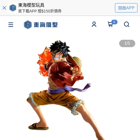
東海模型玩具
開啟APP
首下載APP 贈$150折價券
0
1
/
5