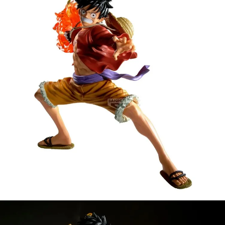
【注意事項】
預購-付款後7-11取貨(舊)
1.本服務係由「台灣大哥大股份有限公司」（以下簡稱本公司）所提供，讓
用戶於交易時，得透過本服務購買商品或服務，並由商店將買賣／分期付款
每筆NT$90，滿NT$3,000(含以上)免運費
買賣價金債權讓與本公司後，依約使用本公司帳單繳交帳款。
2.基於同意付款使用「大哥付你分期」之契約關係目的，商店將以您的個人
預購-宅配(舊)
資料（包含姓名、電話或地址）提供予台灣大哥大進項蒐集、處理及利用，
由本公司與您本人進行分期帳單所需資料之確認、核對及更正。
每筆NT$120，滿NT$3,000(含以上)免運費
3.完整用戶服務條款，請詳閱以下連結：
https://oppay.tw/userRule
預購-宅配(離島)(舊)
每筆NT$160，滿NT$3,000(含以上)免運費
東海門市自取，需自備購物袋取貨唷。
免運費