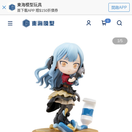
東海模型玩具
開啟APP
首下載APP 贈$150折價券
0
1
/
5