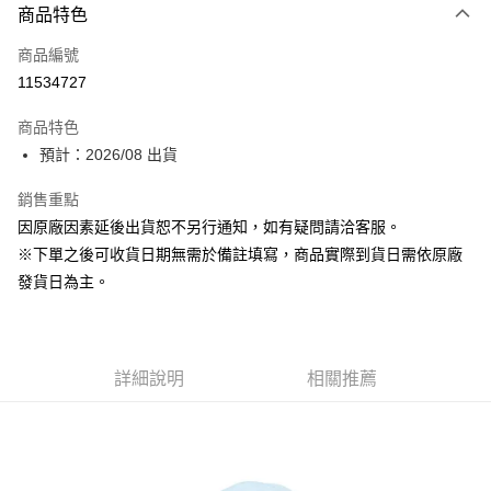
商品特色
信用卡一次付款
商品編號
超商取貨付款
11534727
Apple Pay
商品特色
大哥付你分期
預計：2026/08 出貨
相關說明
銷售重點
【大哥付你分期使用說明】
ATM付款
1.本服務由台灣大哥大提供，台灣大哥大用戶可立即使用無須另外申請。
因原廠因素延後出貨恕不另行通知，如有疑問請洽客服。
2.付款方式選擇「大哥付你分期」，訂單成立後會自動跳轉到大哥付的交易
※下單之後可收貨日期無需於備註填寫，商品實際到貨日需依原廠
流程，驗證手機門號後，選擇欲分期的期數、繳款截止日，確認付款後即完
運送方式
成交易。
發貨日為主。
3.實際核准額度、可分期數及費用金額請依後續交易確認頁面所載為準。
預購-全家取貨付款(舊)
4.訂單成立30分鐘內，如未前往確認交易或遇審核未通過，訂單將自動取
每筆NT$90，滿NT$3,000(含以上)免運費
消。如遇「轉專審核」未通過狀況，表示未達大哥付你分期系統評分，恕無
法說明評估內容。
預購-付款後全家取貨(舊)
詳細說明
相關推薦
【繳款方式說明】
1.分期款項不併入電信帳單，「大哥付你分期」於每月結算日後寄送繳費提
每筆NT$90，滿NT$3,000(含以上)免運費
醒簡訊。
2.透過簡訊連結打開帳單後，可選擇「超商條碼／台灣大直營門市／銀行轉
預購-7-11取貨付款(舊)
帳／街口支付／iPASS MONEY」等通路繳費。
每筆NT$90，滿NT$3,000(含以上)免運費