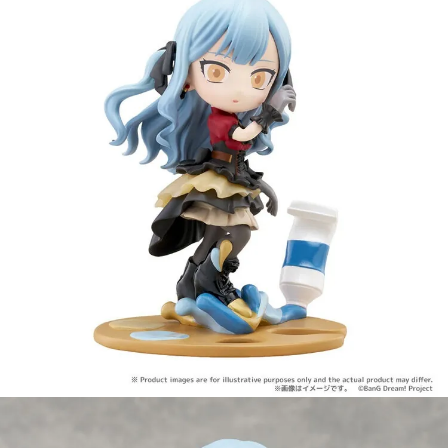
【注意事項】
預購-付款後7-11取貨(舊)
1.本服務係由「台灣大哥大股份有限公司」（以下簡稱本公司）所提供，讓
用戶於交易時，得透過本服務購買商品或服務，並由商店將買賣／分期付款
每筆NT$90，滿NT$3,000(含以上)免運費
買賣價金債權讓與本公司後，依約使用本公司帳單繳交帳款。
2.基於同意付款使用「大哥付你分期」之契約關係目的，商店將以您的個人
預購-宅配(舊)
資料（包含姓名、電話或地址）提供予台灣大哥大進項蒐集、處理及利用，
由本公司與您本人進行分期帳單所需資料之確認、核對及更正。
每筆NT$120，滿NT$3,000(含以上)免運費
3.完整用戶服務條款，請詳閱以下連結：
https://oppay.tw/userRule
預購-宅配(離島)(舊)
每筆NT$160，滿NT$3,000(含以上)免運費
東海門市自取，需自備購物袋取貨唷。
免運費