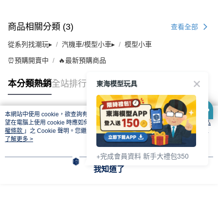
商品相關分類 (3)
查看全部
從系列找潮玩▸
汽機車/模型小車▸
模型小車
⏰預購開賣中
🔥最新預購商品
東海模型玩具
本分類熱銷
全站排行
本網站中使用 cookie，欲查詢有關本網站使用 cookie 方式之詳情，及若您不希
熱門標籤
望在電腦上使用 cookie 時應如何變更電腦的 cookie 設定，請參閱本網站「
隱私
權條款
」之 Cookie 聲明。您繼續使用本網站即表示您同意本公司得按本網站使
用條款之 Cookie 聲明使用 cookie。
了解更多 >
+完成會員資料 新手大禮包350
我知道了