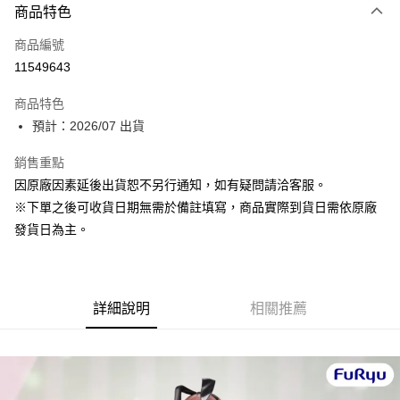
商品特色
信用卡一次付款
商品編號
超商取貨付款
11549643
Apple Pay
商品特色
ATM付款
預計：2026/07 出貨
銷售重點
運送方式
因原廠因素延後出貨恕不另行通知，如有疑問請洽客服。
預購-全家取貨付款(舊)
※下單之後可收貨日期無需於備註填寫，商品實際到貨日需依原廠
每筆NT$90，滿NT$3,000(含以上)免運費
發貨日為主。
預購-付款後全家取貨(舊)
每筆NT$90，滿NT$3,000(含以上)免運費
詳細說明
相關推薦
預購-7-11取貨付款(舊)
每筆NT$90，滿NT$3,000(含以上)免運費
預購-付款後7-11取貨(舊)
每筆NT$90，滿NT$3,000(含以上)免運費