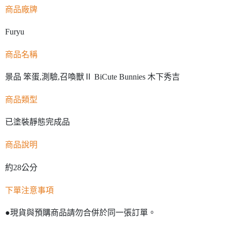
商品廠牌
Furyu
商品名稱
景品 笨蛋,測驗,召喚獸Ⅱ BiCute Bunnies 木下秀吉
商品類型
已塗裝靜態完成品
商品說明
約28公分
下單注意事項
●現貨與預購商品請勿合併於同一張訂單。