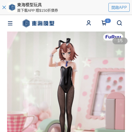
東海模型玩具
開啟APP
首下載APP 贈$150折價券
0
1
/
5