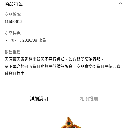
商品特色
信用卡一次付款
商品編號
超商取貨付款
11550613
Apple Pay
商品特色
ATM付款
預計：2026/08 出貨
銷售重點
運送方式
因原廠因素延後出貨恕不另行通知，如有疑問請洽客服。
預購-全家取貨付款(舊)
※下單之後可收貨日期無需於備註填寫，商品實際到貨日需依原廠
每筆NT$90，滿NT$3,000(含以上)免運費
發貨日為主。
預購-付款後全家取貨(舊)
每筆NT$90，滿NT$3,000(含以上)免運費
詳細說明
相關推薦
預購-7-11取貨付款(舊)
每筆NT$90，滿NT$3,000(含以上)免運費
預購-付款後7-11取貨(舊)
每筆NT$90，滿NT$3,000(含以上)免運費