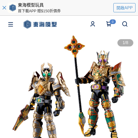
東海模型玩具
開啟APP
首下載APP 贈$150折價券
0
1
/
8