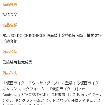
商品廠牌
BANDAI
商品名稱
盒玩 SO-DO CHRONICLE 假面騎士金幣&假面騎士權杖 君王
形態套組
商品類型
已塗裝可動完成品
商品說明
『仮面ライダーアウトサイダーズ』に登場する仮面ライダー
ギャレン キングフォーム、『仮面ライダー剣 20th
Anniversary STAGE&TALK』にお披露目した仮面ライダーレ
ンゲル キングフォームがセットとなって可動フィギュアと