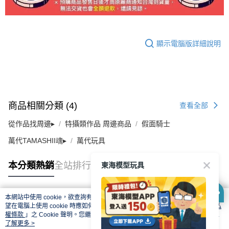
顯示電腦版詳細說明
商品相關分類 (4)
查看全部
從作品找周邊▸
特攝類作品 周邊商品
假面騎士
萬代TAMASHII魂▸
萬代玩具
東海模型玩具
本分類熱銷
全站排行
本網站中使用 cookie，欲查詢有關本網站使用 cookie 方式之詳情，及若您不希
熱門標籤
望在電腦上使用 cookie 時應如何變更電腦的 cookie 設定，請參閱本網站「
隱私
權條款
」之 Cookie 聲明。您繼續使用本網站即表示您同意本公司得按本網站使
用條款之 Cookie 聲明使用 cookie。
了解更多 >