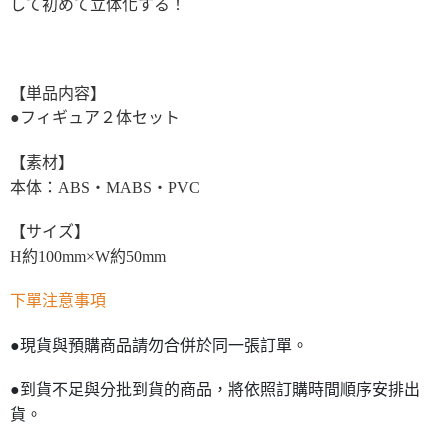
して初めて立体化する！
【単品内容】
●フィギュア２体セット
【素材】
本体：ABS・MABS・PVC
【サイズ】
H約100mm×W約50mm
下單注意事項
●現貨與預購商品請勿合併於同一張訂單。
●到貨不足與分批到貨的商品，將依照訂購時間順序安排出
貨。