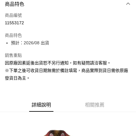
商品特色
信用卡一次付款
商品編號
超商取貨付款
11553172
Apple Pay
商品特色
ATM付款
預計：2026/08 出貨
銷售重點
運送方式
因原廠因素延後出貨恕不另行通知，如有疑問請洽客服。
預購-全家取貨付款(舊)
※下單之後可收貨日期無需於備註填寫，商品實際到貨日需依原廠
每筆NT$90，滿NT$3,000(含以上)免運費
發貨日為主。
預購-付款後全家取貨(舊)
每筆NT$90，滿NT$3,000(含以上)免運費
詳細說明
相關推薦
預購-7-11取貨付款(舊)
每筆NT$90，滿NT$3,000(含以上)免運費
預購-付款後7-11取貨(舊)
每筆NT$90，滿NT$3,000(含以上)免運費