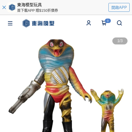
東海模型玩具
開啟APP
首下載APP 贈$150折價券
0
1
/
3