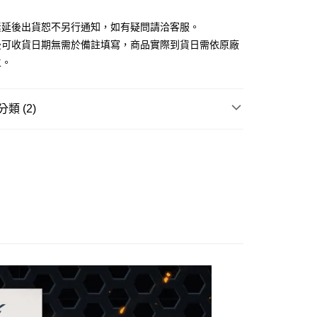
素延後出貨恕不另行通知，如有疑問請洽客服。
後可收貨日期無需於備註填寫，商品實際到貨日需依原廠
舊)
主。
20，滿NT$3,000(含以上)免運費
離島)(舊)
類 (2)
60，滿NT$3,000(含以上)免運費
邊▸
日本動漫 周邊商品
閃電霹靂車
自取，需自備購物袋取貨唷。
賣中
🔥最新預購商品