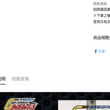
銷售重點
因原廠因
運送方式
※下單之
預購-宅配(
發貨日為
每筆NT$1
預購-宅配(
商品相關分
每筆NT$1
從作品找周
東海門市
分享
⏰預購開
免運費
說明
相關推薦