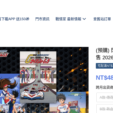
首下載APP 送150🎁
門市資訊
戰情室 最新情報
查舊站訂單
(預購)
售 2026
宅配滿NT$
NT$4
跨月出貨商
A款 傳
B款 熱