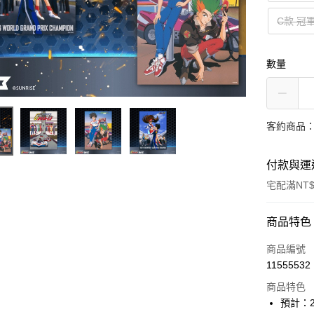
C款 冠
數量
客約商品
付款與運
宅配滿NT$
付款方式
商品特色
信用卡一
商品編號
11555532
Apple Pay
商品特色
ATM付款
預計：2