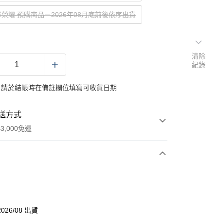
軍榮耀 預購商品－2026年08月底前後依序出貨
清除
紀錄
：請於結帳時在備註欄位填寫可收貨日期
送方式
3,000免運
次付款
026/08 出貨