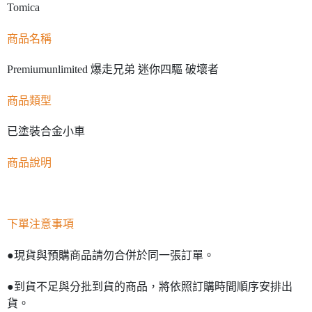
預購-宅配(舊)
Tomica
每筆NT$120，滿NT$3,000(含以上)免運費
商品名稱
預購-宅配(離島)(舊)
每筆NT$160，滿NT$3,000(含以上)免運費
Premiumunlimited 爆走兄弟 迷你四驅 破壞者
東海門市自取，需自備購物袋取貨唷。
商品類型
免運費
已塗裝合金小車
商品說明
下單注意事項
●現貨與預購商品請勿合併於同一張訂單。
●到貨不足與分批到貨的商品，將依照訂購時間順序安排出
貨。