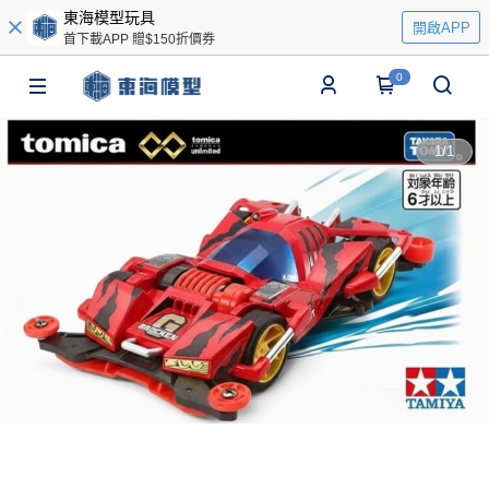
東海模型玩具
開啟APP
首下載APP 贈$150折價券
0
1
/
1