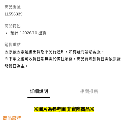
商品編號
超商取貨付款
11556339
Apple Pay
商品特色
ATM付款
預計：2026/10 出貨
銷售重點
運送方式
因原廠因素延後出貨恕不另行通知，如有疑問請洽客服。
預購-全家取貨付款(舊)
※下單之後可收貨日期無需於備註填寫，商品實際到貨日需依原廠
每筆NT$90，滿NT$3,000(含以上)免運費
發貨日為主。
預購-付款後全家取貨(舊)
每筆NT$90，滿NT$3,000(含以上)免運費
詳細說明
相關推薦
預購-7-11取貨付款(舊)
每筆NT$90，滿NT$3,000(含以上)免運費
※圖片為參考圖 非實際商品※
預購-付款後7-11取貨(舊)
每筆NT$90，滿NT$3,000(含以上)免運費
商品廠牌