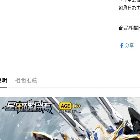
運送方式
發貨日為
預購-全家
每筆NT$9
商品相關分
預購-付款
從作品找周
每筆NT$9
分享
品
預購-7-1
⏰預購開
每筆NT$9
預購-付款後
說明
相關推薦
每筆NT$9
預購-宅配(
每筆NT$1
預購-宅配(
每筆NT$1
東海門市