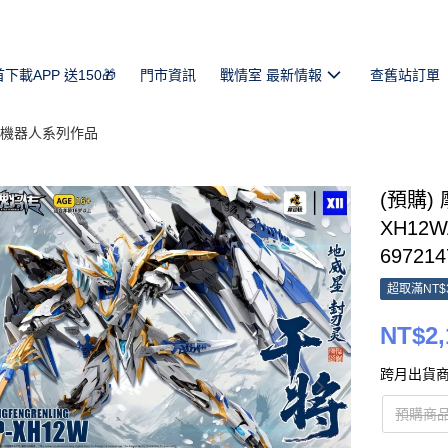
首下載APP 送150🎁
門市資訊
戰情室 最新情報
查舊站訂單
機器人系列作品
(預購)
XH12W
697214
超取滿NT$
NT$2,
跨月出貨商
預購商品