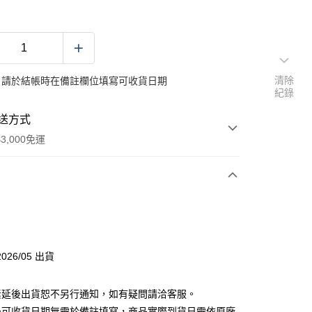
清除
：請於結帳時在備註欄位填寫可收貨日期
紀錄
送方式
3,000免運
次付款
付款
026/05 出貨
素延後出貨恕不另行通知，如有疑問請洽客服。
後可收貨日期無需於備註填寫，商品實際到貨日需依原廠