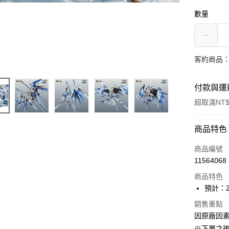
數量
客約商品
付款與運
超取滿NT$
付款方式
商品特色
信用卡一
商品編號
11564068
超商取貨
商品特色
Apple Pay
預計：2
ATM付款
銷售重點
因原廠因
※下單之