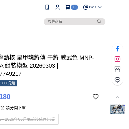
0
TWD
 摩動核 星甲魂將傳 干將 威武色 MNP-
A 組裝模型 20260303 |
7749217
3,000免運
180
品 請分開下單
－2026年05月底前後依序出貨