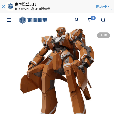
東海模型玩具
開啟APP
首下載APP 贈$150折價券
0
1
/
10