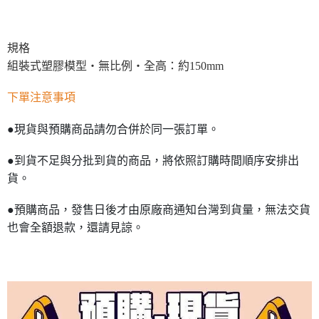
規格
組裝式塑膠模型・無比例・全高：約150mm
下單注意事項
●現貨與預購商品請勿合併於同一張訂單。
●到貨不足與分批到貨的商品，將依照訂購時間順序安排出
貨。
●預購商品，發售日後才由原廠商通知台灣到貨量，無法交貨
也會全額退款，還請見諒。