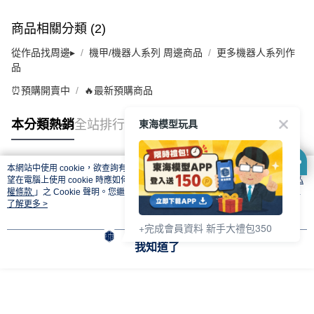
商品相關分類 (2)
從作品找周邊▸
機甲/機器人系列 周邊商品
更多機器人系列作
品
⏰預購開賣中
🔥最新預購商品
東海模型玩具
本分類熱銷
全站排行
本網站中使用 cookie，欲查詢有關本網站使用 cookie 方式之詳情，及若您不希
熱門標籤
望在電腦上使用 cookie 時應如何變更電腦的 cookie 設定，請參閱本網站「
隱私
權條款
」之 Cookie 聲明。您繼續使用本網站即表示您同意本公司得按本網站使
用條款之 Cookie 聲明使用 cookie。
了解更多 >
+完成會員資料 新手大禮包350
我知道了