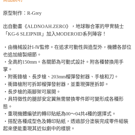
原型制作：R-Grey
出自動畫《ALDNOAH.ZERO》，地球聯合軍的甲冑騎士
「KG-6 SLEIPNIR」加入MODEROID系列陣容！
・由機械設計I-Ⅳ監修。在追求可動性與造型外，機體各部位
也追加繪製細節。
・全高約150mm。各關節為可動式設計。附各種替換用手
掌。
・附衝鋒槍、長步槍、203mm榴彈發射器、手槍和刀。
・衝鋒槍附可拆卸榴彈發射器，並重現彈匣拆卸。
・長步槍的兩腳架可展開。
・具特徵性的腿部安定翼無需替換零件即可變形成各種形
態。
・重現機體編號的轉印貼紙為00〜04共4種的選擇式。
・搭配各種成型色及轉印貼紙，透過部分塗裝完成零件組裝
起來便能重現其近似劇中的樣貌。