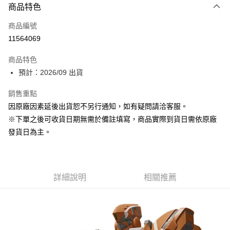
商品特色
信用卡一次付款
商品編號
超商取貨付款
11564069
Apple Pay
商品特色
ATM付款
預計：2026/09 出貨
銷售重點
運送方式
因原廠因素延後出貨恕不另行通知，如有疑問請洽客服。
預購-全家取貨付款(舊)
※下單之後可收貨日期無需於備註填寫，商品實際到貨日需依原廠
每筆NT$90，滿NT$3,000(含以上)免運費
發貨日為主。
預購-付款後全家取貨(舊)
每筆NT$90，滿NT$3,000(含以上)免運費
詳細說明
相關推薦
預購-7-11取貨付款(舊)
每筆NT$90，滿NT$3,000(含以上)免運費
預購-付款後7-11取貨(舊)
每筆NT$90，滿NT$3,000(含以上)免運費