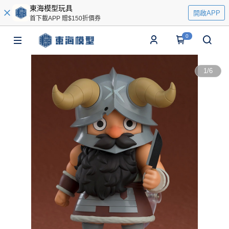
東海模型玩具
開啟APP
首下載APP 贈$150折價券
0
1
/
6