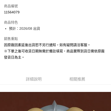
商品編號
超商取貨付款
11564079
Apple Pay
商品特色
ATM付款
預計：2026/08 出貨
銷售重點
運送方式
因原廠因素延後出貨恕不另行通知，如有疑問請洽客服。
預購-全家取貨付款(舊)
※下單之後可收貨日期無需於備註填寫，商品實際到貨日需依原廠
每筆NT$90，滿NT$3,000(含以上)免運費
發貨日為主。
預購-付款後全家取貨(舊)
每筆NT$90，滿NT$3,000(含以上)免運費
詳細說明
相關推薦
預購-7-11取貨付款(舊)
每筆NT$90，滿NT$3,000(含以上)免運費
預購-付款後7-11取貨(舊)
每筆NT$90，滿NT$3,000(含以上)免運費