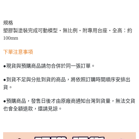
規格
塑膠製塗裝完成可動模型・無比例・附專用台座・全高：約
100mm
下單注意事項
●現貨與預購商品請勿合併於同一張訂單。
●到貨不足與分批到貨的商品，將依照訂購時間順序安排出
貨。
●預購商品，發售日後才由原廠商通知台灣到貨量，無法交貨
也會全額退款，還請見諒。