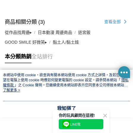
商品相關分類 (3)
查看全部
從作品找周邊▸
日本動漫 周邊商品
迷宮飯
GOOD SMILE 好微笑▸
黏土人/黏土娃
本分類熱銷
全站排行
本網站中使用 cookie，欲查詢有關本網站使用 cookie 方式之詳情，及若您不希
熱門標籤
望在電腦上使用 cookie 時應如何變更電腦的 cookie 設定，請參閱本網站「
隱私
權條款
」之 Cookie 聲明。您繼續使用本網站即表示您同意本公司得按本網站使
用條款之 Cookie 聲明使用 cookie。
了解更多 >
我知道了
你的玩具顧問在這裡!
LINE我