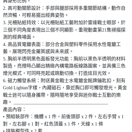
典身形比例。
2. 高可動關節設計：手部與腿部採用多重關節結構，動作自
然流暢，可輕易擺出經典姿勢。
3. 光柵貼紙特效：以光柵貼紙工藝附加於雷達戰士眼部，於
三個不同角度表現出三個不同顯影，重現動畫第21集掃描探
測的經典場面。
4. 高品質電鍍表面：部分合金與塑料零件採用水性電鍍工
藝，展現閃亮金屬質感與未來感。
5. 胸前半透明黑色面板發光功能：胸前以黑色半透明的材料
製造，亮燈時凸顯出精緻內構電路板線路圖案，並具備三色
燈光模式，可同時亮起或跳動切換，打造炫目光效。
6. 磁力觸發系統：附送黃金戰士水電鍍金銘牌鑰匙扣，刻有
Gold Lightan字樣，內藏磁石，靠近胸口即可觸發燈光。黃金
戰士迷可以隨身攜帶，隨時隨地享受與迷你戰士互動的樂
趣。 ________________________________________
產品內容：
• 預組裝部件：機體 x 1 件，前後頭部 x 2 件，左右手臂 x 1
對，左右腳 x 1 對，紅色頂蓋 x 1 件，天線 x 1 條
• 拼裝模型件 x 2 套