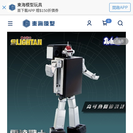
東海模型玩具
開啟APP
首下載APP 贈$150折價券
0
1
/
8