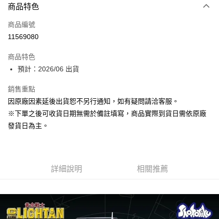
商品特色
信用卡一次付款
商品編號
超商取貨付款
11569080
Apple Pay
商品特色
ATM付款
預計：2026/06 出貨
銷售重點
運送方式
因原廠因素延後出貨恕不另行通知，如有疑問請洽客服。
預購-全家取貨付款(舊)
※下單之後可收貨日期無需於備註填寫，商品實際到貨日需依原廠
每筆NT$90，滿NT$3,000(含以上)免運費
發貨日為主。
預購-付款後全家取貨(舊)
每筆NT$90，滿NT$3,000(含以上)免運費
詳細說明
相關推薦
預購-7-11取貨付款(舊)
每筆NT$90，滿NT$3,000(含以上)免運費
預購-付款後7-11取貨(舊)
每筆NT$90，滿NT$3,000(含以上)免運費