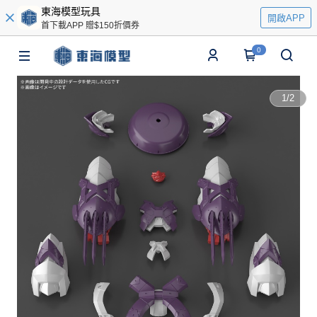
東海模型玩具
開啟APP
首下載APP 贈$150折價券
0
1
/
2