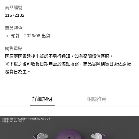
商品編號
超商取貨付款
11572132
Apple Pay
商品特色
ATM付款
預計：2026/08 出貨
銷售重點
運送方式
因原廠因素延後出貨恕不另行通知，如有疑問請洽客服。
預購-全家取貨付款(舊)
※下單之後可收貨日期無需於備註填寫，商品實際到貨日需依原廠
每筆NT$90，滿NT$3,000(含以上)免運費
發貨日為主。
預購-付款後全家取貨(舊)
每筆NT$90，滿NT$3,000(含以上)免運費
詳細說明
相關推薦
預購-7-11取貨付款(舊)
每筆NT$90，滿NT$3,000(含以上)免運費
預購-付款後7-11取貨(舊)
每筆NT$90，滿NT$3,000(含以上)免運費