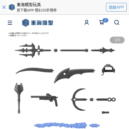
東海模型玩具
開啟APP
首下載APP 贈$150折價券
0
1
/
3