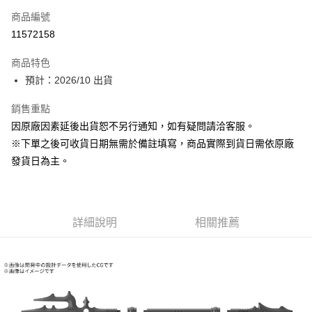
商品編號
超商取貨付款
11572158
Apple Pay
商品特色
ATM付款
預計：2026/10 出貨
銷售重點
運送方式
因原廠因素延後出貨恕不另行通知，如有疑問請洽客服。
預購-全家取貨付款(舊)
※下單之後可收貨日期無需於備註填寫，商品實際到貨日需依原廠
每筆NT$90，滿NT$3,000(含以上)免運費
發貨日為主。
預購-付款後全家取貨(舊)
每筆NT$90，滿NT$3,000(含以上)免運費
詳細說明
相關推薦
預購-7-11取貨付款(舊)
每筆NT$90，滿NT$3,000(含以上)免運費
預購-付款後7-11取貨(舊)
每筆NT$90，滿NT$3,000(含以上)免運費