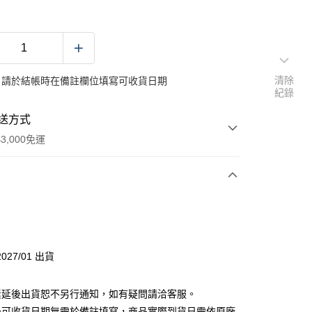
清除
：請於結帳時在備註欄位填寫可收貨日期
紀錄
送方式
3,000免運
次付款
027/01 出貨
素延後出貨恕不另行通知，如有疑問請洽客服。
後可收貨日期無需於備註填寫，商品實際到貨日需依原廠