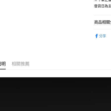
預購-付款
發貨日為
每筆NT$9
預購-付款後
商品相關分
每筆NT$9
從系列找潮
預購-宅配(
分享
⏰預購開
每筆NT$1
預購-宅配(
每筆NT$1
說明
相關推薦
東海門市
免運費