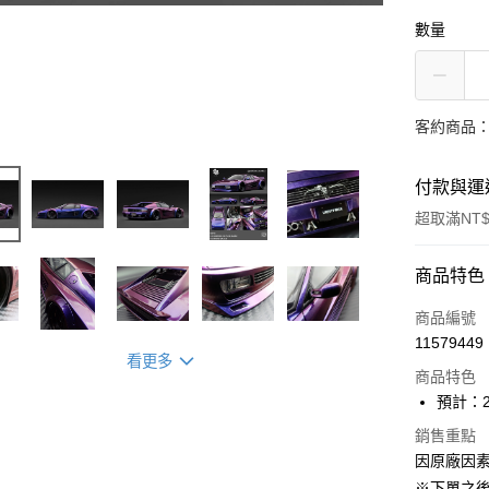
數量
客約商品
付款與運
超取滿NT$
付款方式
商品特色
信用卡一
商品編號
11579449
Apple Pay
看更多
商品特色
ATM付款
預計：2
銷售重點
因原廠因
運送方式
※下單之