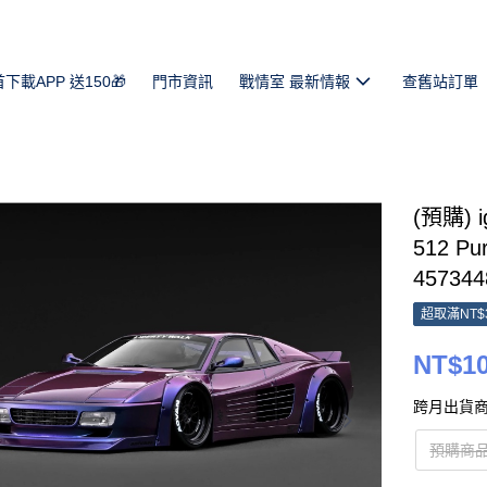
首下載APP 送150🎁
門市資訊
戰情室 最新情報
查舊站訂單
(預購) i
512 Pur
457344
超取滿NT$
NT$10
跨月出貨商
預購商品