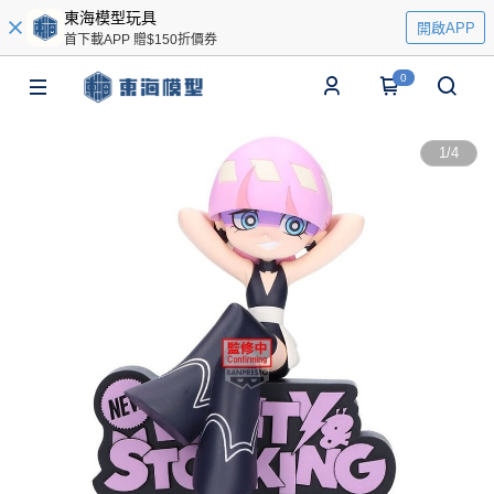
東海模型玩具
開啟APP
首下載APP 贈$150折價券
0
1
/
4