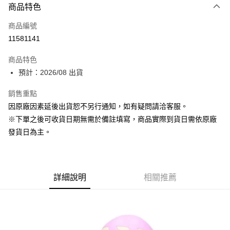
商品特色
信用卡一次付款
商品編號
超商取貨付款
11581141
Apple Pay
商品特色
ATM付款
預計：2026/08 出貨
銷售重點
運送方式
因原廠因素延後出貨恕不另行通知，如有疑問請洽客服。
預購-全家取貨付款(舊)
※下單之後可收貨日期無需於備註填寫，商品實際到貨日需依原廠
每筆NT$90，滿NT$3,000(含以上)免運費
發貨日為主。
預購-付款後全家取貨(舊)
每筆NT$90，滿NT$3,000(含以上)免運費
詳細說明
相關推薦
預購-7-11取貨付款(舊)
每筆NT$90，滿NT$3,000(含以上)免運費
預購-付款後7-11取貨(舊)
每筆NT$90，滿NT$3,000(含以上)免運費