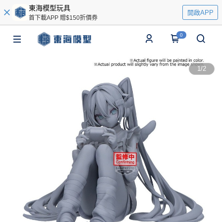
東海模型玩具
開啟APP
首下載APP 贈$150折價券
0
1
/
2