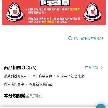
顯示電腦版詳細說明
商品相關分類 (3)
查看全部
從系列找潮玩▸
IDOL追星周邊
VTuber / 初音未來
⏰預購開賣中
🔥最新預購商品
本分類熱銷
全站排行