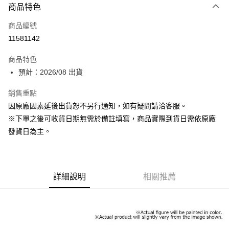
商品特色
信用卡一次付款
商品編號
超商取貨付款
11581142
Apple Pay
商品特色
ATM付款
預計：2026/08 出貨
銷售重點
運送方式
因原廠因素延後出貨恕不另行通知，如有疑問請洽客服。
預購-全家取貨付款(舊)
※下單之後可收貨日期無需於備註填寫，商品實際到貨日需依原廠
每筆NT$90，滿NT$3,000(含以上)免運費
發貨日為主。
預購-付款後全家取貨(舊)
每筆NT$90，滿NT$3,000(含以上)免運費
詳細說明
相關推薦
預購-7-11取貨付款(舊)
每筆NT$90，滿NT$3,000(含以上)免運費
預購-付款後7-11取貨(舊)
每筆NT$90，滿NT$3,000(含以上)免運費