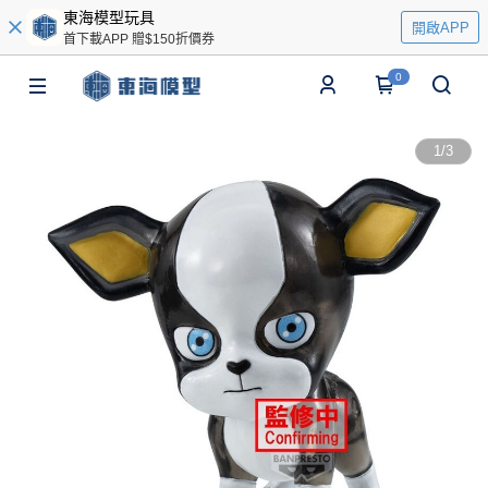
東海模型玩具
開啟APP
首下載APP 贈$150折價券
0
1
/
3