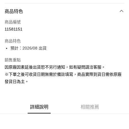
付款方式
商品特色
信用卡一次付款
商品編號
超商取貨付款
11581151
Apple Pay
商品特色
ATM付款
預計：2026/08 出貨
銷售重點
運送方式
因原廠因素延後出貨恕不另行通知，如有疑問請洽客服。
預購-全家取貨付款(舊)
※下單之後可收貨日期無需於備註填寫，商品實際到貨日需依原廠
每筆NT$90，滿NT$3,000(含以上)免運費
發貨日為主。
預購-付款後全家取貨(舊)
每筆NT$90，滿NT$3,000(含以上)免運費
詳細說明
相關推薦
預購-7-11取貨付款(舊)
每筆NT$90，滿NT$3,000(含以上)免運費
預購-付款後7-11取貨(舊)