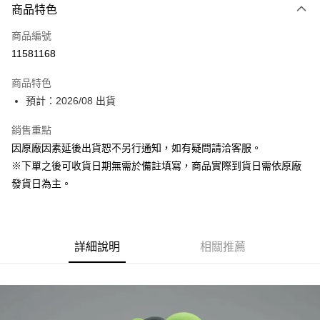
商品特色
信用卡一次付款
商品編號
超商取貨付款
11581168
Apple Pay
商品特色
ATM付款
預計：2026/08 出貨
銷售重點
運送方式
因原廠因素延後出貨恕不另行通知，如有疑問請洽客服。
預購-全家取貨付款(舊)
※下單之後可收貨日期無需於備註填寫，商品實際到貨日需依原廠
每筆NT$90，滿NT$3,000(含以上)免運費
發貨日為主。
預購-付款後全家取貨(舊)
每筆NT$90，滿NT$3,000(含以上)免運費
詳細說明
相關推薦
預購-7-11取貨付款(舊)
每筆NT$90，滿NT$3,000(含以上)免運費
預購-付款後7-11取貨(舊)
每筆NT$90，滿NT$3,000(含以上)免運費