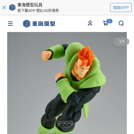
東海模型玩具
開啟APP
首下載APP 贈$150折價券
0
1
/
4