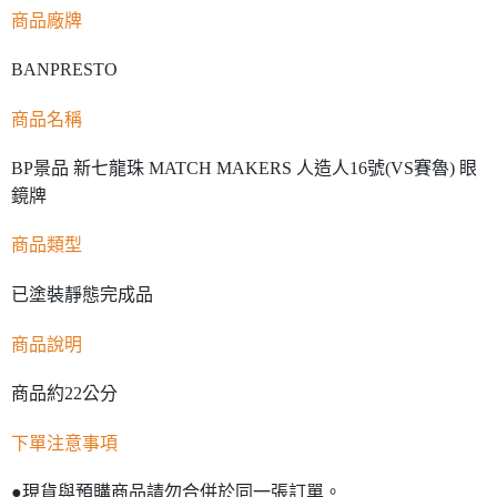
商品廠牌
BANPRESTO
商品名稱
BP景品 新七龍珠 MATCH MAKERS 人造人16號(VS賽魯) 眼
鏡牌
商品類型
已塗裝靜態完成品
商品說明
商品約22公分
下單注意事項
●現貨與預購商品請勿合併於同一張訂單。