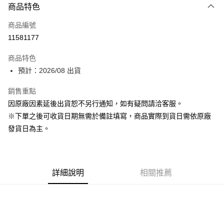
商品特色
信用卡一次付款
商品編號
超商取貨付款
11581177
Apple Pay
商品特色
ATM付款
預計：2026/08 出貨
銷售重點
運送方式
因原廠因素延後出貨恕不另行通知，如有疑問請洽客服。
預購-全家取貨付款(舊)
※下單之後可收貨日期無需於備註填寫，商品實際到貨日需依原廠
每筆NT$90，滿NT$3,000(含以上)免運費
發貨日為主。
預購-付款後全家取貨(舊)
每筆NT$90，滿NT$3,000(含以上)免運費
詳細說明
相關推薦
預購-7-11取貨付款(舊)
每筆NT$90，滿NT$3,000(含以上)免運費
預購-付款後7-11取貨(舊)
每筆NT$90，滿NT$3,000(含以上)免運費