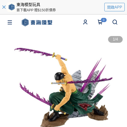
東海模型玩具
開啟APP
首下載APP 贈$150折價券
0
1
/
4