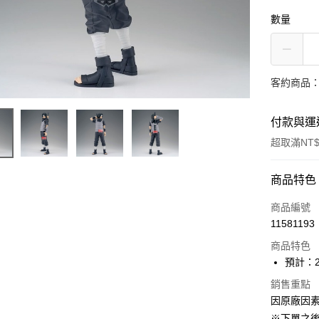
數量
客約商品
付款與運
超取滿NT$
付款方式
商品特色
信用卡一
商品編號
11581193
超商取貨
商品特色
Apple Pay
預計：2
ATM付款
銷售重點
因原廠因
※下單之