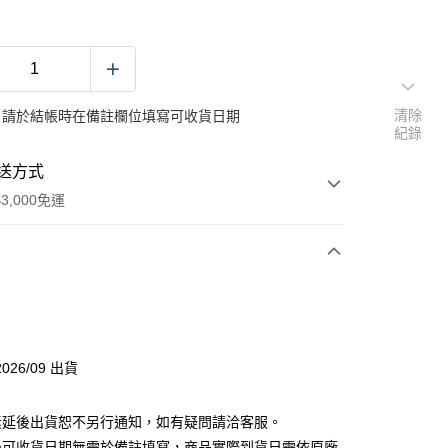
清除
：請於結帳時在備註欄位填寫可收貨日期
紀錄
送方式
3,000免運
次付款
付款
026/09 出貨
素延後出貨恕不另行通知，如有疑問請洽客服。
後可收貨日期無需於備註填寫，商品實際到貨日需依原廠