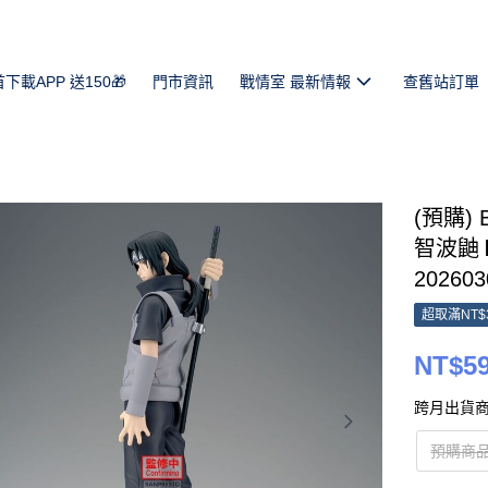
首下載APP 送150🎁
門市資訊
戰情室 最新情報
查舊站訂單
(預購) 
智波鼬Ⅱ
202603
超取滿NT$
NT$5
跨月出貨商
預購商品