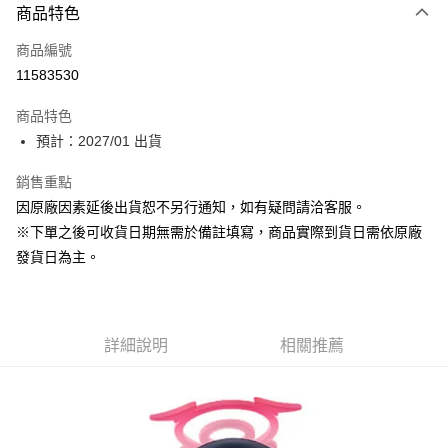
商品特色
信用卡一次付款
商品編號
超商取貨付款
11583530
Apple Pay
商品特色
ATM付款
預計：2027/01 出貨
銷售重點
運送方式
因原廠因素延後出貨恕不另行通知，如有疑問請洽客服。
預購-全家取貨付款(舊)
※下單之後可收貨日期無需於備註填寫，商品實際到貨日需依原廠
每筆NT$90，滿NT$3,000(含以上)免運費
發貨日為主。
預購-付款後全家取貨(舊)
每筆NT$90，滿NT$3,000(含以上)免運費
詳細說明
相關推薦
預購-7-11取貨付款(舊)
每筆NT$90，滿NT$3,000(含以上)免運費
預購-付款後7-11取貨(舊)
每筆NT$90，滿NT$3,000(含以上)免運費