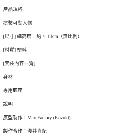
產品規格
塗裝可動人偶
[尺寸] 總高度：約。 13cm（無比例）
[材質] 塑料
[套裝內容一覽]
身材
專用底座
說明
原型製作：Max Factory (Kozuki)
製作合作：淺井真紀