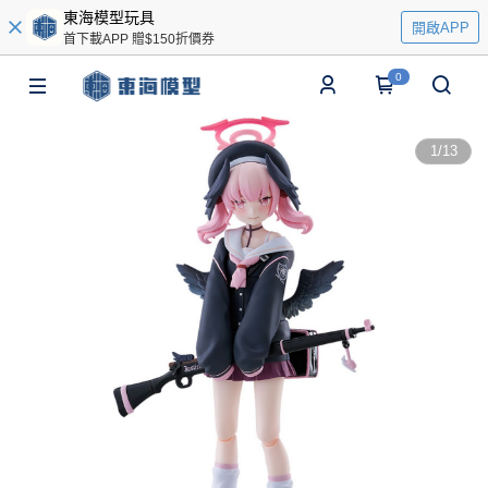
東海模型玩具
開啟APP
首下載APP 贈$150折價券
0
1
/
13