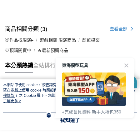
商品相關分類 (3)
查看全部
從作品找周邊▸
遊戲相關 周邊商品
蔚藍檔案
⏰預購開賣中
🔥最新預購商品
東海模型玩具
本分類熱銷
全站排行
本網站中使用 cookie，欲查詢有關本網站使用 cookie 方式之詳情，及若您不希
熱門標籤
望在電腦上使用 cookie 時應如何變更電腦的 cookie 設定，請參閱本網站「
隱私
權條款
」之 Cookie 聲明。您繼續使用本網站即表示您同意本公司得按本網站使
用條款之 Cookie 聲明使用 cookie。
了解更多 >
+完成會員資料 新手大禮包350
我知道了