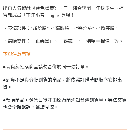
出自人氣遊戲《藍色檔案》，三一綜合學園一年級學生、補
習部成員「下江小春」figma 登場！
・表情部件：“尷尬臉”、“貓眼臉”、“哭泣臉”、“微笑臉”
・選購零件：「正義黑」、「雜誌」、「清鳴手榴彈」等。
下單注意事項
●現貨與預購商品請勿合併於同一張訂單。
●到貨不足與分批到貨的商品，將依照訂購時間順序安排出
貨。
●預購商品，發售日後才由原廠商通知台灣到貨量，無法交貨
也會全額退款，還請見諒。