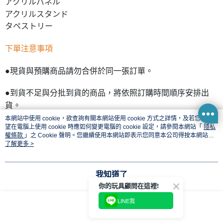
アクリルパネル
アクリルスタンド
タペストリー
下單注意事項
●現貨與預購商品請勿合併於同一張訂單。
●到貨不足與分批到貨的商品，將依照訂購時間順序安排出
貨。
本網站中使用 cookie，欲查詢有關本網站使用 cookie 方式之詳情，及若您不希
●預購商品，發售日後才由原廠商通知台灣到貨量，無法交貨
望在電腦上使用 cookie 時應如何變更電腦的 cookie 設定，請參閱本網站「
隱私
權條款
」之 Cookie 聲明。您繼續使用本網站即表示您同意本公司得按本網站使
也會全額退款，還請見諒。
用條款之 Cookie 聲明使用 cookie。
了解更多 >
我知道了
你的玩具顧問在這裡!
LINE我