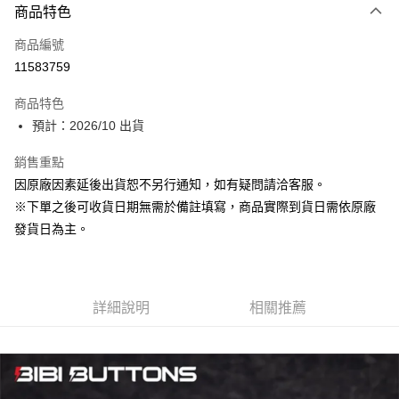
商品特色
信用卡一次付款
商品編號
Apple Pay
11583759
ATM付款
商品特色
預計：2026/10 出貨
運送方式
預購-付款後全家取貨(舊)
銷售重點
因原廠因素延後出貨恕不另行通知，如有疑問請洽客服。
每筆NT$90，滿NT$3,000(含以上)免運費
※下單之後可收貨日期無需於備註填寫，商品實際到貨日需依原廠
預購-付款後7-11取貨(舊)
發貨日為主。
每筆NT$90，滿NT$3,000(含以上)免運費
預購-宅配(舊)
每筆NT$120，滿NT$3,000(含以上)免運費
詳細說明
相關推薦
預購-宅配(離島)(舊)
每筆NT$160，滿NT$3,000(含以上)免運費
東海門市自取，需自備購物袋取貨唷。