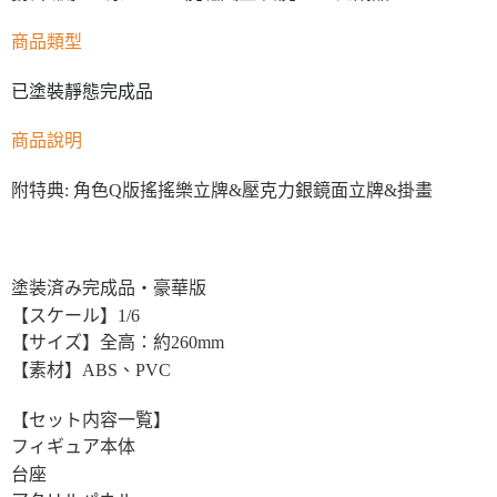
商品類型
已塗裝靜態完成品
商品說明
附特典: 角色Q版搖搖樂立牌&壓克力銀鏡面立牌&掛畫
塗装済み完成品・豪華版
【スケール】1/6
【サイズ】全高：約260mm
【素材】ABS、PVC
【セット内容一覧】
フィギュア本体
台座