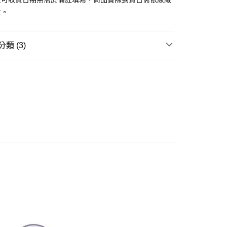
主。
取貨付款(舊)
0，滿NT$3,000(含以上)免運費
類 (3)
後全家取貨(舊)
邊▸
日本動漫 周邊商品
葬送的芙莉蓮
0，滿NT$3,000(含以上)免運費
賣中
🔥最新預購商品
1取貨付款(舊)
品牌▸
FuRyu／F:NEX（フリュー）
0，滿NT$3,000(含以上)免運費
7-11取貨(舊)
0，滿NT$3,000(含以上)免運費
舊)
20，滿NT$3,000(含以上)免運費
離島)(舊)
60，滿NT$3,000(含以上)免運費
自取，需自備購物袋取貨唷。