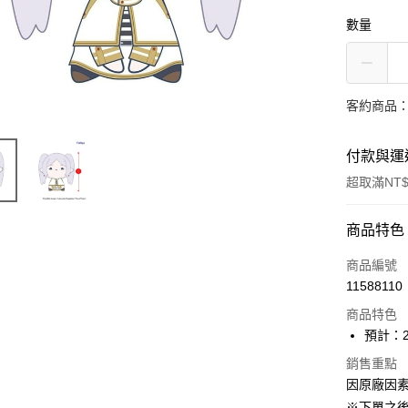
數量
客約商品
付款與運
超取滿NT$
付款方式
商品特色
信用卡一
商品編號
11588110
超商取貨
商品特色
Apple Pay
預計：2
ATM付款
銷售重點
因原廠因
※下單之