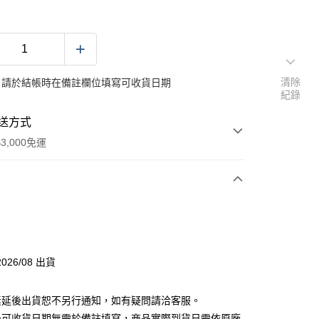
清除
：請於結帳時在備註欄位填寫可收貨日期
紀錄
送方式
3,000免運
次付款
付款
026/08 出貨
素延後出貨恕不另行通知，如有疑問請洽客服。
後可收貨日期無需於備註填寫，商品實際到貨日需依原廠