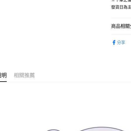
運送方式
發貨日為
預購-全家
每筆NT$9
商品相關分
預購-付款
從作品找周
每筆NT$9
分享
⏰預購開
預購-7-1
找玩具模型
每筆NT$9
預購-付款後
說明
相關推薦
每筆NT$9
預購-宅配(
每筆NT$1
預購-宅配(
每筆NT$1
東海門市