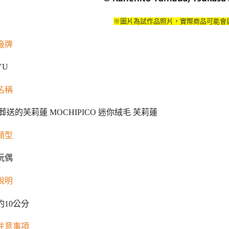
※圖片為試作品照片，實際商品可能會
廠牌
YU
名稱
葬送的芙莉蓮 MOCHIPICO 迷你絨毛 芙莉蓮
類型
玩偶
說明
約10公分
注意事項