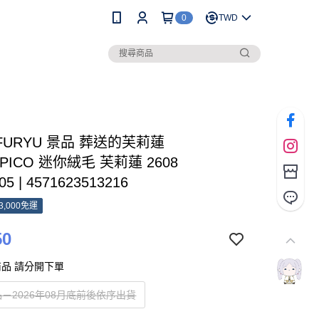
0
TWD
 FURYU 景品 葬送的芙莉蓮
IPICO 迷你絨毛 芙莉蓮 2608
05 | 4571623513216
3,000免運
50
品 請分開下單
－2026年08月底前後依序出貨