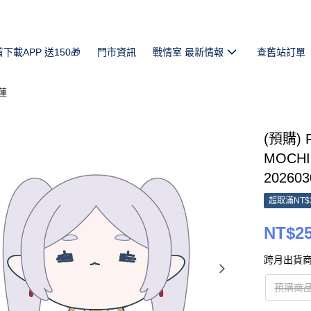
首下載APP 送150🎁
門市資訊
戰情室 最新情報
查舊站訂單
蓮
(預購)
MOCH
202603
超取滿NT$
NT$2
跨月出貨商
預購商品