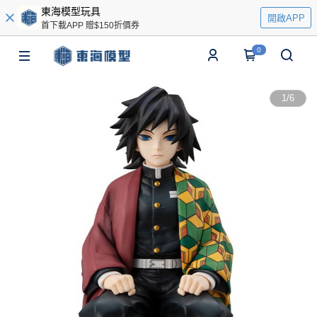
東海模型玩具
開啟APP
首下載APP 贈$150折價券
0
1
/
6