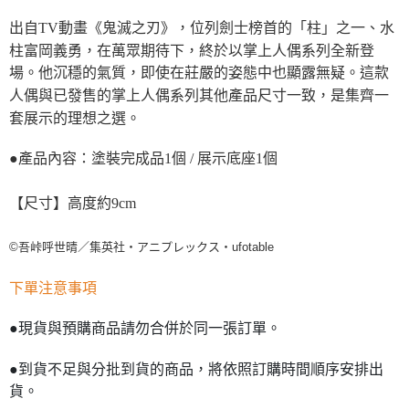
出自TV動畫《鬼滅之刃》，位列劍士榜首的「柱」之一、水
柱富岡義勇，在萬眾期待下，終於以掌上人偶系列全新登
場。他沉穩的氣質，即使在莊嚴的姿態中也顯露無疑。這款
人偶與已發售的掌上人偶系列其他產品尺寸一致，是集齊一
套展示的理想之選。
●產品內容：塗裝完成品1個 / 展示底座1個
【尺寸】高度約9cm
©吾峠呼世晴／集英社・アニプレックス・ufotable
下單注意事項
●現貨與預購商品請勿合併於同一張訂單。
●到貨不足與分批到貨的商品，將依照訂購時間順序安排出
貨。