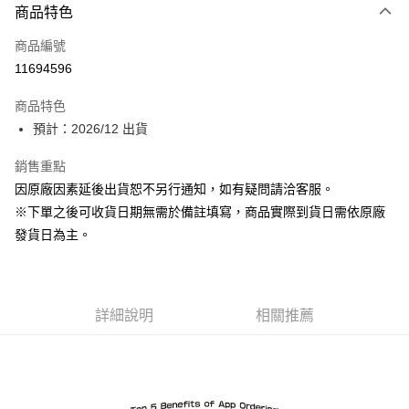
商品特色
信用卡一次付款
商品編號
超商取貨付款
11694596
Apple Pay
商品特色
ATM付款
預計：2026/12 出貨
銷售重點
運送方式
因原廠因素延後出貨恕不另行通知，如有疑問請洽客服。
預購-全家取貨付款(舊)
※下單之後可收貨日期無需於備註填寫，商品實際到貨日需依原廠
每筆NT$90，滿NT$3,000(含以上)免運費
發貨日為主。
預購-付款後全家取貨(舊)
每筆NT$90，滿NT$3,000(含以上)免運費
詳細說明
相關推薦
預購-7-11取貨付款(舊)
每筆NT$90，滿NT$3,000(含以上)免運費
預購-付款後7-11取貨(舊)
每筆NT$90，滿NT$3,000(含以上)免運費