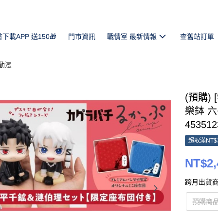
首下載APP 送150🎁
門市資訊
戰情室 最新情報
查舊站訂單
動漫
(預購) 
樂鉢 六
453512
超取滿NT$
NT$2,
跨月出貨商
預購商品