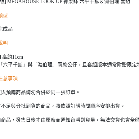
版] MEGAHOUSE LOOK UP 神樂鉢 六平千鉱＆漣伯理 套組
類型
C完成品
說明
] 高約11cm
「六平千鉱」與「漣伯理」兩款公仔，且套組版本通常附贈限定
注意事項
貨與預購商品請勿合併於同一張訂單。
貨不足與分批到貨的商品，將依照訂購時間順序安排出貨。
購商品，發售日後才由原廠商通知台灣到貨量，無法交貨也會全