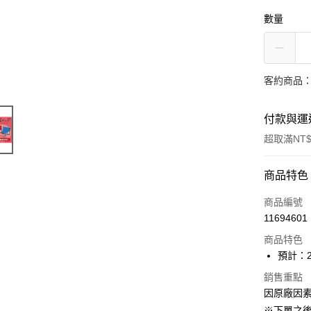
數量
客約商品
付款與運
超取滿NT$
付款方式
商品特色
信用卡一
商品編號
11694601
超商取貨
商品特色
Apple Pay
預計：2
ATM付款
銷售重點
因原廠因
※下單之