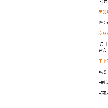
[特典
商品
PV
商品
[尺寸
包含
下單
●現
●到
●預