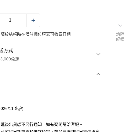
清除
：請於結帳時在備註欄位填寫可收貨日期
紀錄
送方式
3,000免運
次付款
付款
026/11 出貨
素延後出貨恕不另行通知，如有疑問請洽客服。
後可收貨日期無需於備註填寫，商品實際到貨日需依原廠