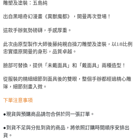
雕塑及塗裝：五島純
出自黑暗奇幻漫畫《異獸魔都》，開曼再次登場！
這款手辦氣勢磅礴，手感厚重。
此次由原型製作大師後藤純親自操刀雕塑及塗裝，以1/8比例
忠實還原開曼的身形，品質卓越。
臉部可替換，提供「未戴面具」和「戴面具」兩種造型！
從服裝的精細細節到面具後的雙眼，整個手辦都經過精心雕
琢，細節刻畫入微。
下單注意事項
●現貨與預購商品請勿合併於同一張訂單。
●到貨不足與分批到貨的商品，將依照訂購時間順序安排出
貨。