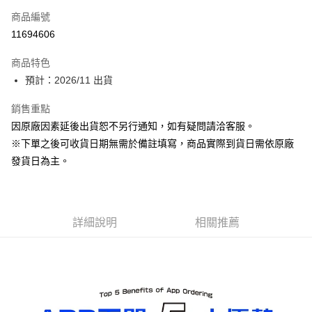
商品編號
Apple Pay
11694606
ATM付款
商品特色
預計：2026/11 出貨
運送方式
預購-付款後全家取貨(舊)
銷售重點
因原廠因素延後出貨恕不另行通知，如有疑問請洽客服。
每筆NT$90，滿NT$3,000(含以上)免運費
※下單之後可收貨日期無需於備註填寫，商品實際到貨日需依原廠
預購-付款後7-11取貨(舊)
發貨日為主。
每筆NT$90，滿NT$3,000(含以上)免運費
預購-宅配(舊)
每筆NT$120，滿NT$3,000(含以上)免運費
詳細說明
相關推薦
預購-宅配(離島)(舊)
每筆NT$160，滿NT$3,000(含以上)免運費
東海門市自取，需自備購物袋取貨唷。
免運費