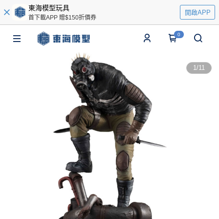
東海模型玩具
開啟APP
首下載APP 贈$150折價券
0
1
/
11