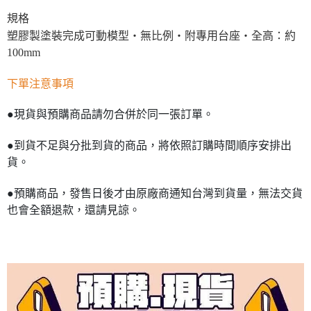
規格
塑膠製塗裝完成可動模型・無比例・附專用台座・全高：約
100mm
下單注意事項
●現貨與預購商品請勿合併於同一張訂單。
●到貨不足與分批到貨的商品，將依照訂購時間順序安排出
貨。
●預購商品，發售日後才由原廠商通知台灣到貨量，無法交貨
也會全額退款，還請見諒。