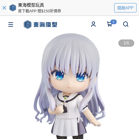
東海模型玩具
開啟APP
首下載APP 贈$150折價券
0
1
/
6