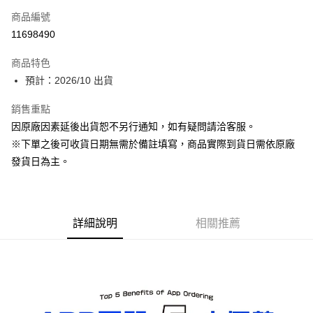
商品編號
超商取貨付款
11698490
Apple Pay
商品特色
ATM付款
預計：2026/10 出貨
銷售重點
運送方式
因原廠因素延後出貨恕不另行通知，如有疑問請洽客服。
預購-全家取貨付款(舊)
※下單之後可收貨日期無需於備註填寫，商品實際到貨日需依原廠
每筆NT$90，滿NT$3,000(含以上)免運費
發貨日為主。
預購-付款後全家取貨(舊)
每筆NT$90，滿NT$3,000(含以上)免運費
詳細說明
相關推薦
預購-7-11取貨付款(舊)
每筆NT$90，滿NT$3,000(含以上)免運費
預購-付款後7-11取貨(舊)
每筆NT$90，滿NT$3,000(含以上)免運費