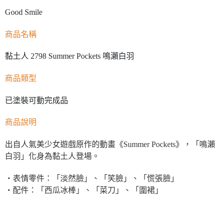
Good Smile
商品名稱
黏土人 2798 Summer Pockets 鳴瀨白羽
商品類型
已塗裝可動完成品
商品說明
出自人氣美少女遊戲原作的動畫《Summer Pockets》，「鳴瀨
白羽」化身為黏土人登場。
・表情零件：「淡然臉」、「笑臉」、「慌張臉」
・配件：「西瓜冰棒」、「菜刀」、「圍裙」