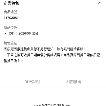
商品特色
信用卡一次付款
商品編號
超商取貨付款
11703081
Apple Pay
商品特色
ATM付款
預計：2026/06 出貨
銷售重點
運送方式
因原廠因素延後出貨恕不另行通知，如有疑問請洽客服。
預購-全家取貨付款(舊)
※下單之後可收貨日期無需於備註填寫，商品實際到貨日需依原廠
每筆NT$90，滿NT$3,000(含以上)免運費
發貨日為主。
預購-付款後全家取貨(舊)
每筆NT$90，滿NT$3,000(含以上)免運費
詳細說明
相關推薦
預購-7-11取貨付款(舊)
每筆NT$90，滿NT$3,000(含以上)免運費
預購-付款後7-11取貨(舊)
每筆NT$90，滿NT$3,000(含以上)免運費