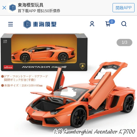
東海模型玩具
開啟APP
首下載APP 贈$150折價券
0
1
/
3