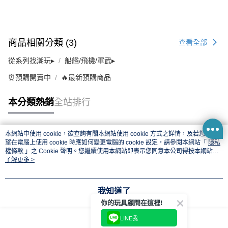
商品相關分類 (3)
查看全部
從系列找潮玩▸
船艦/飛機/軍武▸
⏰預購開賣中
🔥最新預購商品
本分類熱銷
全站排行
本網站中使用 cookie，欲查詢有關本網站使用 cookie 方式之詳情，及若您不希
熱門標籤
望在電腦上使用 cookie 時應如何變更電腦的 cookie 設定，請參閱本網站「
隱私
權條款
」之 Cookie 聲明。您繼續使用本網站即表示您同意本公司得按本網站使
用條款之 Cookie 聲明使用 cookie。
了解更多 >
我知道了
你的玩具顧問在這裡!
LINE我