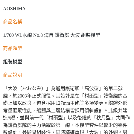
AOSHIMA
商品名稱
1/700 WL水線 No.8 海自 護衛艦 大波 組裝模型
商品類型
組裝模型
商品說明
「大波（おおなみ）」為通用護衛艦「高波型」的第二號
艦，於2003年正式服役。其設計是在「村雨型」護衛艦的基
礎上加以改良，包含採用127mm主砲等多項變更。艦體外形
考量匿蹤性能，船體與上層結構皆採用傾斜設計。此級共建
造5艘，並與前一代「村雨型」以及後繼的「秋月型」共同作
為護衛艦隊的主力活躍於第一線。本模型套件以較少的零件
數設計，兼顧易組裝性，同時精確重現「大波」的外觀。另