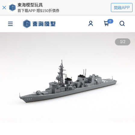
東海模型玩具
開啟APP
首下載APP 贈$150折價券
0
1
/
2