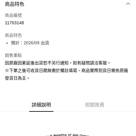
商品特色
信用卡一次付款
商品編號
超商取貨付款
11703148
Apple Pay
商品特色
ATM付款
預計：2026/09 出貨
銷售重點
運送方式
因原廠因素延後出貨恕不另行通知，如有疑問請洽客服。
預購-全家取貨付款(舊)
※下單之後可收貨日期無需於備註填寫，商品實際到貨日需依原廠
每筆NT$90，滿NT$3,000(含以上)免運費
發貨日為主。
預購-付款後全家取貨(舊)
每筆NT$90，滿NT$3,000(含以上)免運費
詳細說明
相關推薦
預購-7-11取貨付款(舊)
每筆NT$90，滿NT$3,000(含以上)免運費
預購-付款後7-11取貨(舊)
每筆NT$90，滿NT$3,000(含以上)免運費