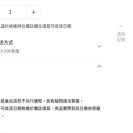
：請於結帳時在備註欄位填寫可收貨日期
清除
紀錄
送方式
3,000免運
次付款
付款
素延後出貨恕不另行通知，如有疑問請洽客服。
後可收貨日期無需於備註填寫，商品實際到貨日需依原廠
主。