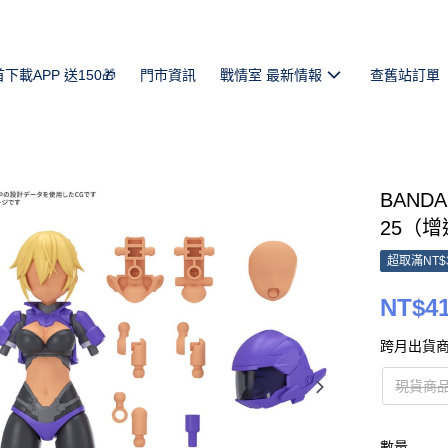
首下載APP 送150🎁
門市資訊
戰情室 最新情報
查舊站訂單
BAND
25（增速
超取滿NT$
NT$4
跨月出貨商
現貨商
數量