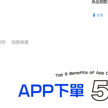
商品相關分
現貨-全家
從系列找潮
每筆NT$9
分享
🔥熱賣現
現貨-付款
找玩具模型
每筆NT$9
現貨-7-1
說明
相關推薦
每筆NT$9
現貨-付款後
每筆NT$9
現貨-宅配
每筆NT$1
現貨-宅配(
每筆NT$1
東海門市
免運費