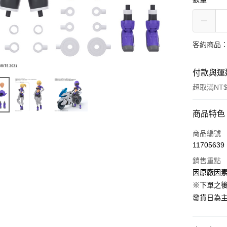
客約商品
付款與運
超取滿NT$
付款方式
商品特色
信用卡一
商品編號
11705639
超商取貨
銷售重點
Apple Pay
因原廠因
※下單之
ATM付款
發貨日為
運送方式