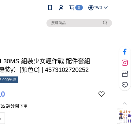
0
TWD
AI 30MS 組裝少女輕作戰 配件套組
裝γ）[顏色C] | 4573102720252
3,000免運
10
品 請分開下單
品