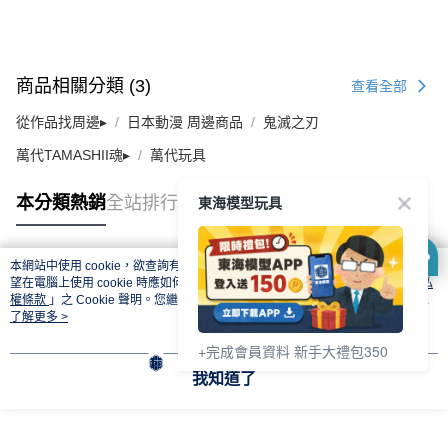
商品相關分類 (3)
查看全部
從作品找周邊▸
日本動漫 周邊商品
鬼滅之刃
萬代TAMASHII魂▸
萬代玩具
東海模型玩具
本分類熱銷
全站排行
本網站中使用 cookie，欲查詢有關本網站使用 cookie 方式之詳情，及若您不希
熱門標籤
望在電腦上使用 cookie 時應如何變更電腦的 cookie 設定，請參閱本網站「
隱私
權條款
」之 Cookie 聲明。您繼續使用本網站即表示您同意本公司得按本網站使
用條款之 Cookie 聲明使用 cookie。
了解更多 >
+完成會員資料 新手大禮包350
我知道了