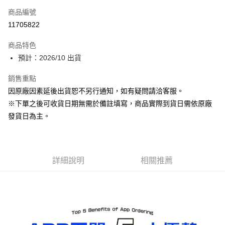
商品編號
超商取貨付款
11705822
Apple Pay
商品特色
ATM付款
預計：2026/10 出貨
銷售重點
運送方式
因原廠因素延後出貨恕不另行通知，如有疑問請洽客服。
預購-全家取貨付款(舊)
※下單之後可收貨日期無需於備註填寫，商品實際到貨日需依原廠
每筆NT$90，滿NT$3,000(含以上)免運費
發貨日為主。
預購-付款後全家取貨(舊)
每筆NT$90，滿NT$3,000(含以上)免運費
詳細說明
相關推薦
預購-7-11取貨付款(舊)
每筆NT$90，滿NT$3,000(含以上)免運費
預購-付款後7-11取貨(舊)
每筆NT$90，滿NT$3,000(含以上)免運費