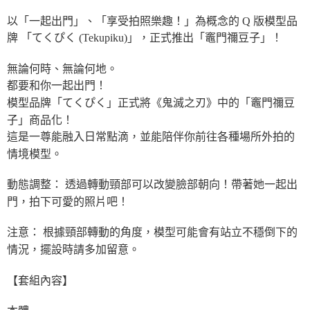
以「一起出門」、「享受拍照樂趣！」為概念的 Q 版模型品
牌 「てくぴく (Tekupiku)」，正式推出「竈門禰豆子」！
無論何時、無論何地。
都要和你一起出門！
模型品牌「てくぴく」正式將《鬼滅之刃》中的「竈門禰豆
子」商品化！
這是一尊能融入日常點滴，並能陪伴你前往各種場所外拍的
情境模型。
動態調整： 透過轉動頸部可以改變臉部朝向！帶著她一起出
門，拍下可愛的照片吧！
注意： 根據頸部轉動的角度，模型可能會有站立不穩倒下的
情況，擺設時請多加留意。
【套組內容】