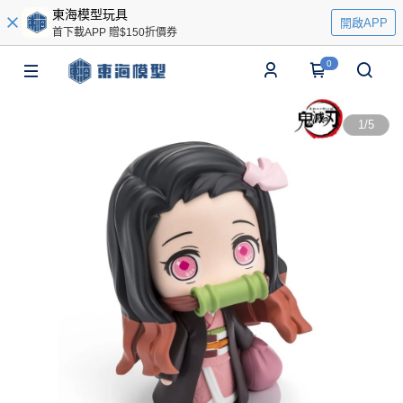
東海模型玩具
開啟APP
首下載APP 贈$150折價券
0
1
/
5