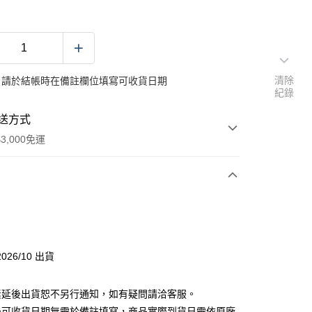
清除
：請於結帳時在備註欄位填寫可收貨日期
紀錄
送方式
3,000免運
次付款
付款
026/10 出貨
素延後出貨恕不另行通知，如有疑問請洽客服。
後可收貨日期無需於備註填寫，商品實際到貨日需依原廠