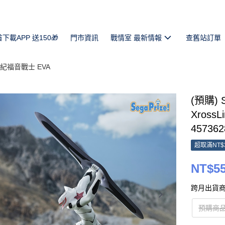
首下載APP 送150🎁
門市資訊
戰情室 最新情報
查舊站訂單
紀福音戰士 EVA
(預購)
XrossL
457362
超取滿NT$
NT$5
跨月出貨商
預購商品