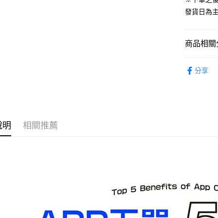
運送方式
發貨日為
預購-全家
每筆NT$9
商品相關分
預購-付款
從作品找周
每筆NT$9
分享
EVA
預購-7-1
⏰預購開
每筆NT$9
找玩具模型
預購-付款後
說明
相關推薦
每筆NT$9
預購-宅配(
每筆NT$1
預購-宅配(
每筆NT$1
東海門市