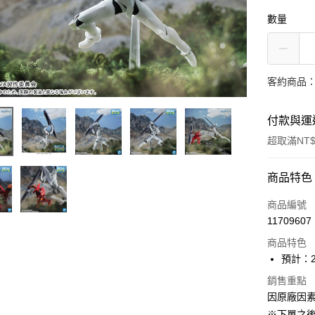
數量
客約商品
付款與運
超取滿NT$
付款方式
商品特色
信用卡一
商品編號
11709607
超商取貨
商品特色
Apple Pay
預計：2
ATM付款
銷售重點
因原廠因
※下單之