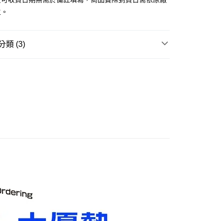
主。
取貨付款(舊)
0，滿NT$3,000(含以上)免運費
類 (3)
後全家取貨(舊)
邊▸
機甲/機器人系列 周邊商品
新世紀福音戰士
0，滿NT$3,000(含以上)免運費
1取貨付款(舊)
賣中
🔥最新預購商品
0，滿NT$3,000(含以上)免運費
品牌▸
SEGA
7-11取貨(舊)
0，滿NT$3,000(含以上)免運費
舊)
20，滿NT$3,000(含以上)免運費
離島)(舊)
60，滿NT$3,000(含以上)免運費
自取，需自備購物袋取貨唷。