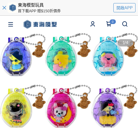
東海模型玩具
開啟APP
首下載APP 贈$150折價券
0
1
/
4