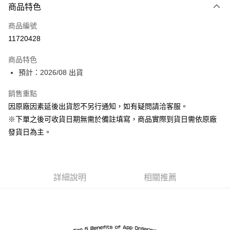
商品特色
信用卡一次付款
商品編號
Apple Pay
11720428
ATM付款
商品特色
預計：2026/08 出貨
運送方式
預購-付款後全家取貨(舊)
銷售重點
因原廠因素延後出貨恕不另行通知，如有疑問請洽客服。
每筆NT$90，滿NT$3,000(含以上)免運費
※下單之後可收貨日期無需於備註填寫，商品實際到貨日需依原廠
預購-付款後7-11取貨(舊)
發貨日為主。
每筆NT$90，滿NT$3,000(含以上)免運費
預購-宅配(舊)
每筆NT$120，滿NT$3,000(含以上)免運費
詳細說明
相關推薦
預購-宅配(離島)(舊)
每筆NT$160，滿NT$3,000(含以上)免運費
東海門市自取，需自備購物袋取貨唷。