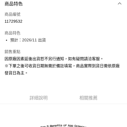
商品特色
信用卡一次付款
商品編號
Apple Pay
11729532
ATM付款
商品特色
預計：2026/11 出貨
運送方式
預購-付款後全家取貨(舊)
銷售重點
因原廠因素延後出貨恕不另行通知，如有疑問請洽客服。
每筆NT$90，滿NT$3,000(含以上)免運費
※下單之後可收貨日期無需於備註填寫，商品實際到貨日需依原廠
預購-付款後7-11取貨(舊)
發貨日為主。
每筆NT$90，滿NT$3,000(含以上)免運費
預購-宅配(舊)
每筆NT$120，滿NT$3,000(含以上)免運費
詳細說明
相關推薦
預購-宅配(離島)(舊)
每筆NT$160，滿NT$3,000(含以上)免運費
東海門市自取，需自備購物袋取貨唷。