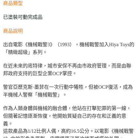
商品類型
已塗裝可動完成品
商品說明
出自電影《機械戰警3》（1993），機械戰警加入Hiya Toys的
「精緻超級」系列。
在近未來的底特律，城市安保不再由市政府管理，而是由聯
邦政府支持的巨型企業OCP掌控。
警官亞歷克斯·墨菲在一次行動中犧牲，但被OCP復活，成為
半機械人警察「機械戰警」。
作為人類身體與機械的融合體，他站在打擊犯罪的第一線，
但隨著記憶逐漸恢復，他開始質疑自己的存在和正義的意
義。
這款產品為1/12比例人偶，高約16.5公分。以電影《機械戰警