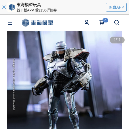
東海模型玩具
開啟APP
首下載APP 贈$150折價券
0
1
/
11