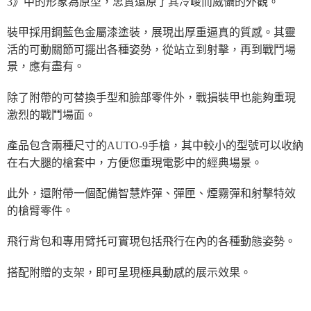
3》中的形象為原型，忠實還原了其冷峻而威懾的外觀。
裝甲採用鋼藍色金屬漆塗裝，展現出厚重逼真的質感。其靈
活的可動關節可擺出各種姿勢，從站立到射擊，再到戰鬥場
景，應有盡有。
除了附帶的可替換手型和臉部零件外，戰損裝甲也能夠重現
激烈的戰鬥場面。
產品包含兩種尺寸的AUTO-9手槍，其中較小的型號可以收納
在右大腿的槍套中，方便您重現電影中的經典場景。
此外，還附帶一個配備智慧炸彈、彈匣、煙霧彈和射擊特效
的槍臂零件。
飛行背包和專用臂托可實現包括飛行在內的各種動態姿勢。
搭配附贈的支架，即可呈現極具動感的展示效果。