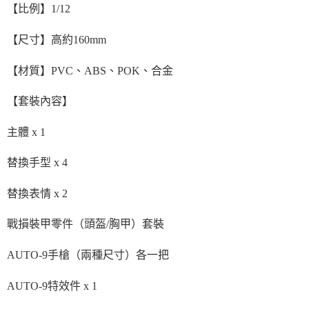
【比例】1/12
【尺寸】高約160mm
【材質】PVC、ABS、POK、合金
【套裝內容】
主體 x 1
替換手型 x 4
替換表情 x 2
戰損裝甲零件（頭盔/胸甲）套裝
AUTO-9手槍（兩種尺寸）各一把
AUTO-9特效件 x 1