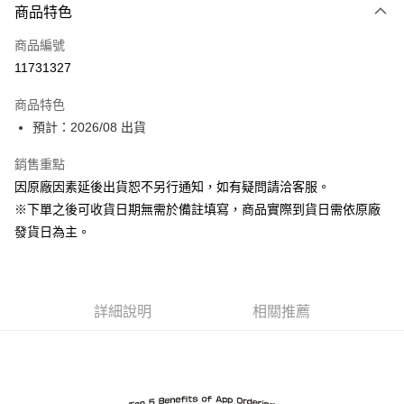
商品特色
信用卡一次付款
商品編號
超商取貨付款
11731327
Apple Pay
商品特色
ATM付款
預計：2026/08 出貨
銷售重點
運送方式
因原廠因素延後出貨恕不另行通知，如有疑問請洽客服。
預購-全家取貨付款(舊)
※下單之後可收貨日期無需於備註填寫，商品實際到貨日需依原廠
每筆NT$90，滿NT$3,000(含以上)免運費
發貨日為主。
預購-付款後全家取貨(舊)
每筆NT$90，滿NT$3,000(含以上)免運費
詳細說明
相關推薦
預購-7-11取貨付款(舊)
每筆NT$90，滿NT$3,000(含以上)免運費
預購-付款後7-11取貨(舊)
每筆NT$90，滿NT$3,000(含以上)免運費