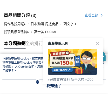
商品相關分類 (3)
查看全部
從作品找周邊▸
日本動漫 周邊商品
頭文字D
找玩具模型品牌▸
富士美 FUJIMI
東海模型玩具
本分類熱銷
全站排行
本網站中使用 cookie，欲查詢有關本網站使用 cookie 方式之詳情，及若您不希
熱門標籤
望在電腦上使用 cookie 時應如何變更電腦的 cookie 設定，請參閱本網站「
隱私
權條款
」之 Cookie 聲明。您繼續使用本網站即表示您同意本公司得按本網站使
用條款之 Cookie 聲明使用 cookie。
了解更多 >
+完成會員資料 新手大禮包350
我知道了