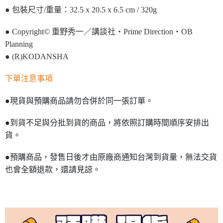
● 包裝尺寸/重量：32.5 x 20.5 x 6.5 cm / 320g
● Copyright© 重野秀一／講談社・Prime Direction・OB
Planning
● (R)KODANSHA
下單注意事項
●現貨與預購商品請勿合併於同一張訂單。
●到貨不足與分批到貨的商品，將依照訂購時間順序安排出
貨。
●預購商品，發售日後才由原廠商通知台灣到貨量，無法交貨
也會全額退款，還請見諒。