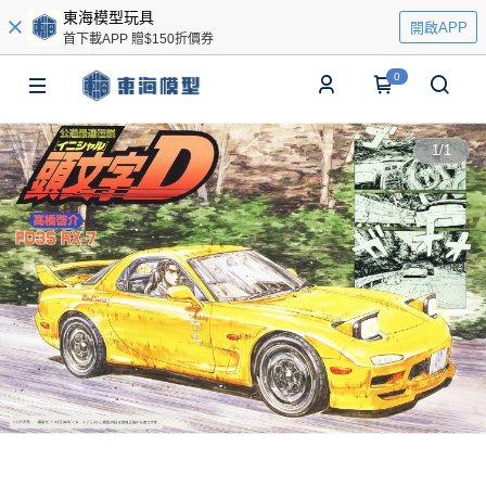
東海模型玩具
開啟APP
首下載APP 贈$150折價券
0
1
/
1