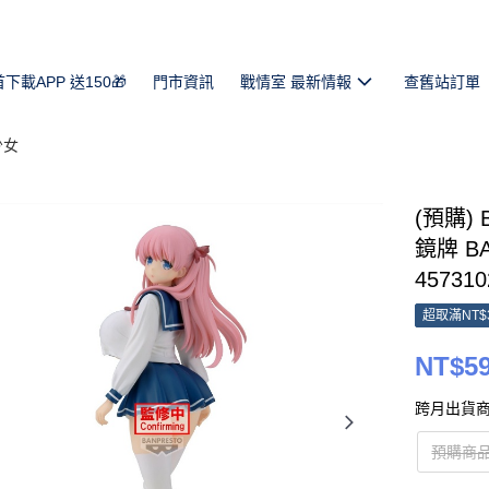
首下載APP 送150🎁
門市資訊
戰情室 最新情報
查舊站訂單
少女
(預購)
鏡牌 BA
457310
超取滿NT$
NT$5
跨月出貨商
預購商品