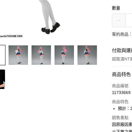
數量
客約商品
付款與運
超取滿NT$
付款方式
商品特色
信用卡一
商品編號
11733669
超商取貨
商品特色
Apple Pay
預計：2
ATM付款
銷售重點
因原廠因
※下單之