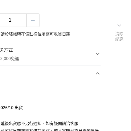
清除
：請於結帳時在備註欄位填寫可收貨日期
紀錄
送方式
3,000免運
次付款
付款
026/10 出貨
素延後出貨恕不另行通知，如有疑問請洽客服。
後可收貨日期無需於備註填寫，商品實際到貨日需依原廠