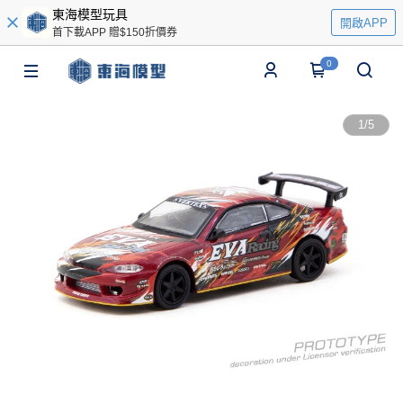
東海模型玩具
開啟APP
首下載APP 贈$150折價券
0
1
/
5