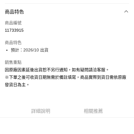
付款方式
商品特色
信用卡一次付款
商品編號
超商取貨付款
11733915
Apple Pay
商品特色
ATM付款
預計：2026/10 出貨
銷售重點
運送方式
因原廠因素延後出貨恕不另行通知，如有疑問請洽客服。
預購-全家取貨付款(舊)
※下單之後可收貨日期無需於備註填寫，商品實際到貨日需依原廠
每筆NT$90，滿NT$3,000(含以上)免運費
發貨日為主。
預購-付款後全家取貨(舊)
每筆NT$90，滿NT$3,000(含以上)免運費
詳細說明
相關推薦
預購-7-11取貨付款(舊)
每筆NT$90，滿NT$3,000(含以上)免運費
預購-付款後7-11取貨(舊)