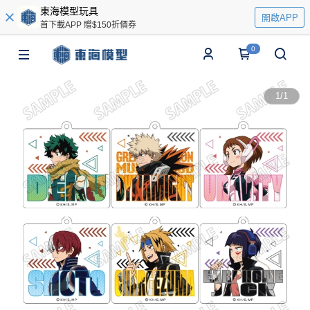
東海模型玩具
開啟APP
首下載APP 贈$150折價券
0
1
/
1