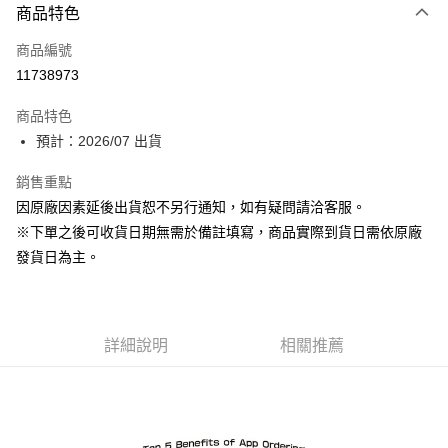
商品特色
信用卡一次付款
商品編號
超商取貨付款
11738973
Apple Pay
商品特色
ATM付款
預計：2026/07 出貨
銷售重點
運送方式
因原廠因素延後出貨恕不另行通知，如有疑問請洽客服。
預購-全家取貨付款(舊)
※下單之後可收貨日期無需於備註填寫，商品實際到貨日需依原廠
每筆NT$90，滿NT$3,000(含以上)免運費
發貨日為主。
預購-付款後全家取貨(舊)
每筆NT$90，滿NT$3,000(含以上)免運費
詳細說明
相關推薦
預購-7-11取貨付款(舊)
每筆NT$90，滿NT$3,000(含以上)免運費
預購-付款後7-11取貨(舊)
每筆NT$90，滿NT$3,000(含以上)免運費