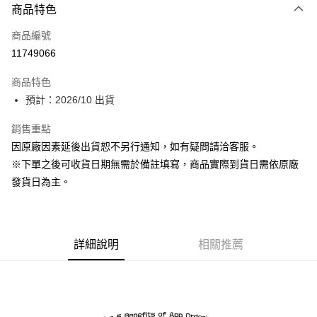
商品特色
信用卡一次付款
商品編號
超商取貨付款
11749066
Apple Pay
商品特色
ATM付款
預計：2026/10 出貨
銷售重點
運送方式
因原廠因素延後出貨恕不另行通知，如有疑問請洽客服。
預購-全家取貨付款(舊)
※下單之後可收貨日期無需於備註填寫，商品實際到貨日需依原廠
每筆NT$90，滿NT$3,000(含以上)免運費
發貨日為主。
預購-付款後全家取貨(舊)
每筆NT$90，滿NT$3,000(含以上)免運費
詳細說明
相關推薦
預購-7-11取貨付款(舊)
每筆NT$90，滿NT$3,000(含以上)免運費
預購-付款後7-11取貨(舊)
每筆NT$90，滿NT$3,000(含以上)免運費