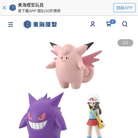
東海模型玩具
開啟APP
首下載APP 贈$150折價券
0
1
/
1