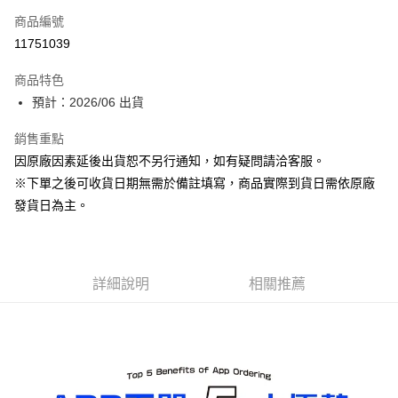
商品編號
Apple Pay
11751039
ATM付款
商品特色
預計：2026/06 出貨
運送方式
預購-宅配(舊)
銷售重點
因原廠因素延後出貨恕不另行通知，如有疑問請洽客服。
每筆NT$120，滿NT$3,000(含以上)免運費
※下單之後可收貨日期無需於備註填寫，商品實際到貨日需依原廠
預購-宅配(離島)(舊)
發貨日為主。
每筆NT$160，滿NT$3,000(含以上)免運費
東海門市自取，需自備購物袋取貨唷。
免運費
詳細說明
相關推薦