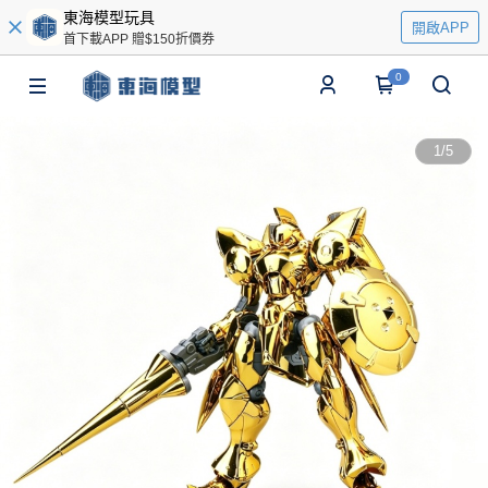
東海模型玩具
開啟APP
首下載APP 贈$150折價券
0
1
/
5