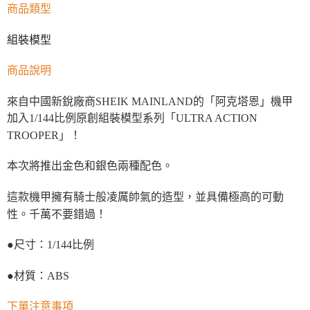
商品類型
組裝模型
商品說明
來自中國新銳廠商SHEIK MAINLAND的「阿克塔恩」機甲
加入1/144比例原創組裝模型系列「ULTRA ACTION
TROOPER」！
本次將推出金色和銀色兩種配色。
這款機甲擁有騎士般凌厲帥氣的造型，並具備極高的可動
性。千萬不要錯過！
●尺寸：1/144比例
●材質：ABS
下單注意事項