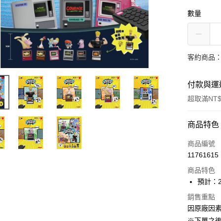
數量
客約商品
付款與運
超取滿NT$
付款方式
商品特色
信用卡一
商品編號
11761615
超商取貨
商品特色
Apple Pay
預計：2
ATM付款
銷售重點
因原廠因
※下單之