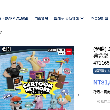
首下載APP 送150🎁
門市資訊
戰情室 最新情報
查舊站訂單
品
(預購)
典造型 
471165
超取滿NT$
NT$1,
跨月出貨商
預購商品