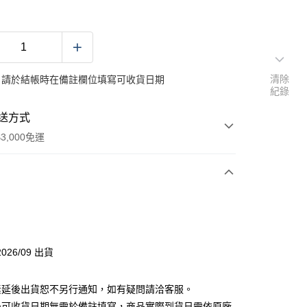
清除
：請於結帳時在備註欄位填寫可收貨日期
紀錄
送方式
3,000免運
次付款
付款
026/09 出貨
素延後出貨恕不另行通知，如有疑問請洽客服。
後可收貨日期無需於備註填寫，商品實際到貨日需依原廠