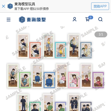
東海模型玩具
開啟APP
首下載APP 贈$150折價券
0
1
/
1