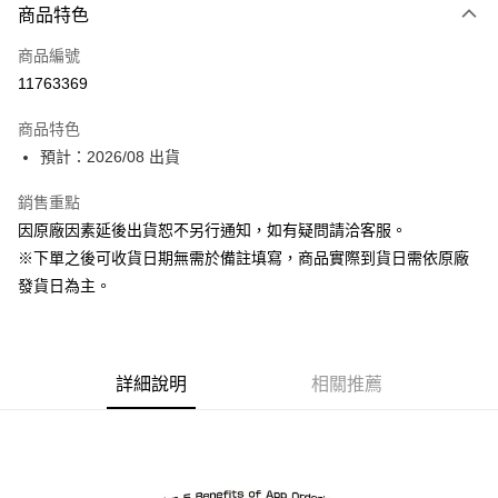
商品特色
信用卡一次付款
商品編號
超商取貨付款
11763369
Apple Pay
商品特色
ATM付款
預計：2026/08 出貨
銷售重點
運送方式
因原廠因素延後出貨恕不另行通知，如有疑問請洽客服。
預購-全家取貨付款(舊)
※下單之後可收貨日期無需於備註填寫，商品實際到貨日需依原廠
每筆NT$90，滿NT$3,000(含以上)免運費
發貨日為主。
預購-付款後全家取貨(舊)
每筆NT$90，滿NT$3,000(含以上)免運費
詳細說明
相關推薦
預購-7-11取貨付款(舊)
每筆NT$90，滿NT$3,000(含以上)免運費
預購-付款後7-11取貨(舊)
每筆NT$90，滿NT$3,000(含以上)免運費