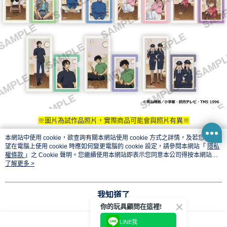
※圖片為試作品照片，實際商品可能會與照片有異※
本網站中使用 cookie，欲查詢有關本網站使用 cookie 方式之詳情，及若您不希
商品廠牌
望在電腦上使用 cookie 時應如何變更電腦的 cookie 設定，請參閱本網站「
隱私
權條款
」之 Cookie 聲明。您繼續使用本網站即表示您同意本公司得按本網站使
用條款之 Cookie 聲明使用 cookie。
了解更多 >
KADOKAWA
商品名稱
我知道了
你的玩具顧問在這裡!
KADOKAWA 角川 盲盒 名偵探柯南 迷你檔案收集 vol.6 全20
LINE我
種 一中盒10入販售