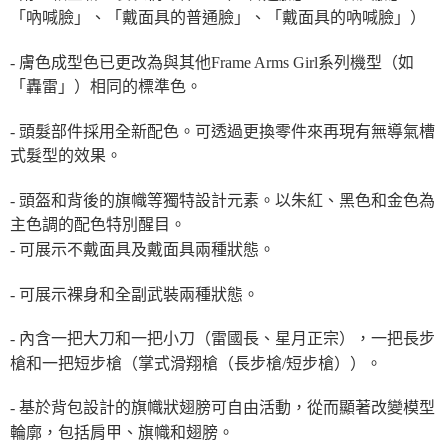
「吶喊臉」、「戴面具的普通臉」、「戴面具的吶喊臉」）
- 膚色成型色已更改為與其他Frame Arms Girl系列機型（如
「轟雷」）相同的標準色。
- 頭髮部件採用全新配色。可透過更換零件來再現有無導氣槽
式髮型的效果。
- 頭盔和背後的旗幟等獨特設計元素。以朱紅、黑色和金色為
主色調的配色特別醒目。
- 可展示不戴面具及戴面具兩種狀態。
- 可展示裸身和全副武裝兩種狀態。
- 內含一把大刀和一把小刀（雷國長、星月正宗），一把長步
槍和一把短步槍（掌式滑翔槍（長步槍/短步槍））。
- 基於背包設計的旗幟狀翅膀可自由活動，從而顯著改變模型
輪廓，包括肩甲、旗幟和翅膀。