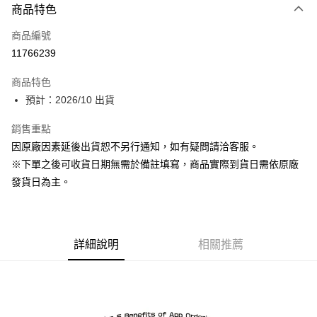
商品特色
信用卡一次付款
商品編號
超商取貨付款
11766239
Apple Pay
商品特色
ATM付款
預計：2026/10 出貨
銷售重點
運送方式
因原廠因素延後出貨恕不另行通知，如有疑問請洽客服。
預購-全家取貨付款(舊)
※下單之後可收貨日期無需於備註填寫，商品實際到貨日需依原廠
每筆NT$90，滿NT$3,000(含以上)免運費
發貨日為主。
預購-付款後全家取貨(舊)
每筆NT$90，滿NT$3,000(含以上)免運費
詳細說明
相關推薦
預購-7-11取貨付款(舊)
每筆NT$90，滿NT$3,000(含以上)免運費
預購-付款後7-11取貨(舊)
每筆NT$90，滿NT$3,000(含以上)免運費