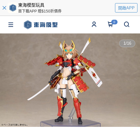
東海模型玩具
開啟APP
首下載APP 贈$150折價券
0
1
/
16