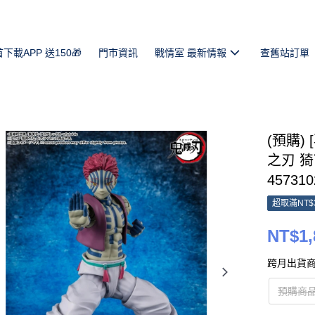
首下載APP 送150🎁
門市資訊
戰情室 最新情報
查舊站訂單
(預購) [
之刃 猗
457310
超取滿NT$
NT$1,
跨月出貨商
預購商品