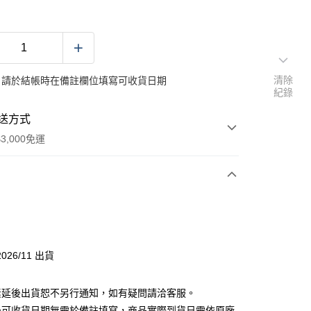
清除
：請於結帳時在備註欄位填寫可收貨日期
紀錄
送方式
3,000免運
次付款
付款
026/11 出貨
素延後出貨恕不另行通知，如有疑問請洽客服。
後可收貨日期無需於備註填寫，商品實際到貨日需依原廠