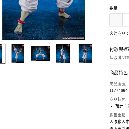
數量
客約商品
付款與運
超取滿NT$
付款方式
商品特色
信用卡一
商品編號
11774664
超商取貨
商品特色
Apple Pay
預計：2
ATM付款
銷售重點
因原廠因
※下單之