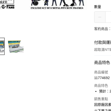
數量
客約商品
付款與運
超取滿NT$
付款方式
商品特色
信用卡一
商品編號
11774692
超商取貨
商品特色
Apple Pay
預計：2
ATM付款
銷售重點
因原廠因
※下單之