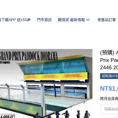
首下載APP 送150🎁
門市資訊
戰情室 最新情報
查舊站訂單
(預購) A
Prix P
2446 2
超取滿NT$
NT$1,
跨月出貨商
預購商品