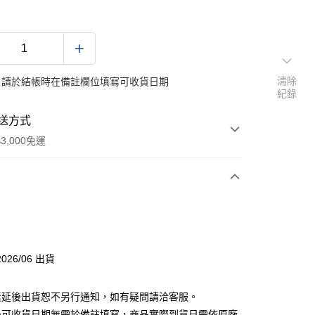
清除
：請於結帳時在備註欄位填寫可收貨日期
紀錄
送方式
3,000免運
次付款
付款
026/06 出貨
素延後出貨恕不另行通知，如有疑問請洽客服。
後可收貨日期無需於備註填寫，商品實際到貨日需依原廠