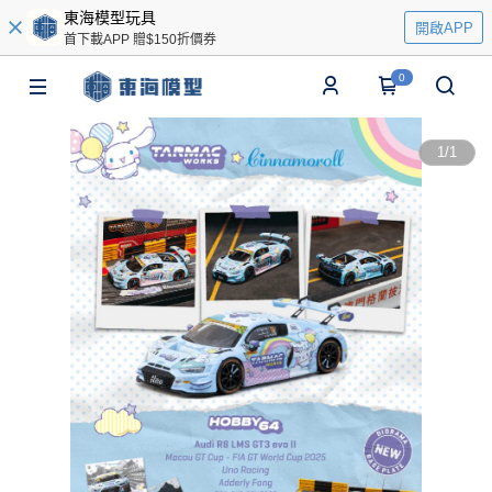
東海模型玩具
開啟APP
首下載APP 贈$150折價券
0
1
/
1