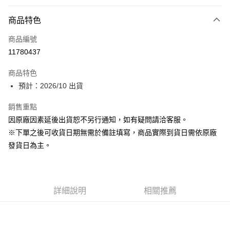
付款方式
商品特色
信用卡一次付款
商品編號
超商取貨付款
11780437
Apple Pay
商品特色
ATM付款
預計：2026/10 出貨
銷售重點
運送方式
因原廠因素延後出貨恕不另行通知，如有疑問請洽客服。
預購-全家取貨付款(舊)
※下單之後可收貨日期無需於備註填寫，商品實際到貨日需依原廠
每筆NT$90，滿NT$3,000(含以上)免運費
發貨日為主。
預購-付款後全家取貨(舊)
每筆NT$90，滿NT$3,000(含以上)免運費
詳細說明
相關推薦
預購-7-11取貨付款(舊)
每筆NT$90，滿NT$3,000(含以上)免運費
預購-付款後7-11取貨(舊)