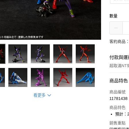
數量
客約商品
付款與運
超取滿NT$
付款方式
商品特色
信用卡一
商品編號
看更多
11781438
超商取貨
商品特色
Apple Pay
預計：2
ATM付款
銷售重點