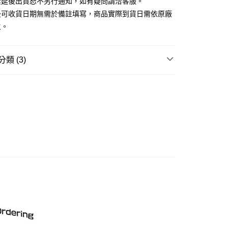
素延後出貨恕不另行通知，如有疑問請洽客服。
後可收貨日期無需於備註填寫，商品實際到貨日需依原廠
主。
取貨付款(舊)
0，滿NT$3,000(含以上)免運費
類 (3)
後全家取貨(舊)
邊▸
機甲/機器人系列 周邊商品
新世紀福音戰士
0，滿NT$3,000(含以上)免運費
1取貨付款(舊)
賣中
🔥最新預購商品
0，滿NT$3,000(含以上)免運費
品牌▸
海洋堂 KAIYODO
7-11取貨(舊)
0，滿NT$3,000(含以上)免運費
舊)
20，滿NT$3,000(含以上)免運費
離島)(舊)
60，滿NT$3,000(含以上)免運費