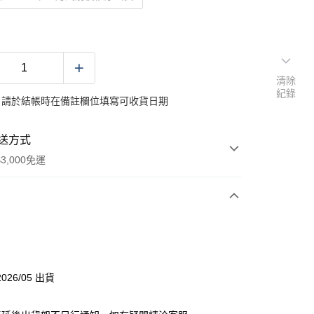
清除
紀錄
：請於結帳時在備註欄位填寫可收貨日期
送方式
3,000免運
次付款
付款
026/05 出貨