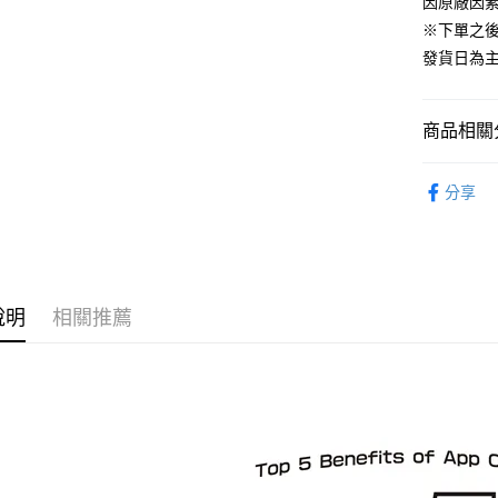
因原廠因
※下單之
運送方式
發貨日為
預購-全家
每筆NT$9
商品相關分
預購-付款
從作品找周
每筆NT$9
分享
EVA
預購-7-1
⏰預購開
每筆NT$9
找玩具模型
預購-付款後
說明
相關推薦
每筆NT$9
預購-宅配(
每筆NT$1
預購-宅配(
每筆NT$1