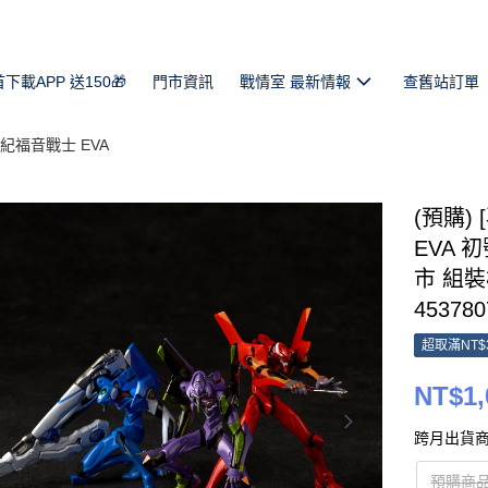
首下載APP 送150🎁
門市資訊
戰情室 最新情報
查舊站訂單
紀福音戰士 EVA
(預購) 
EVA 
市 組裝模
453780
超取滿NT$
NT$1,
跨月出貨商
預購商品