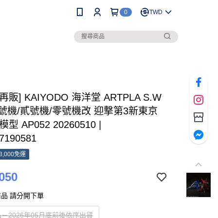
0
TWD
[再販] KAIYODO 海洋堂 ARTPLA S.W
初號機/貳號機/零號機改 迎撃第3新東京
型 AP052 20260510 |
7190581
3,000免運
050
品 請分開下單
－2026年05月底前後依序出貨